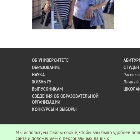
ОБ УНИВЕРСИТЕТЕ
АБИТУР
ОБРАЗОВАНИЕ
СТУДЕН
НАУКА
Расписа
ЖИЗНЬ ГУ
Личный 
ВЫПУСКНИКАМ
ШКОЛА
СВЕДЕНИЯ ОБ ОБРАЗОВАТЕЛЬНОЙ
ОРГАНИЗАЦИИ
КОНКУРСЫ И ВЫБОРЫ
Мы используем файлы cookie, чтобы вам было удобнее поль
© АНО ВО «Гуманитарный университет», 2026 г.
сайта
и
положением о персональных данных