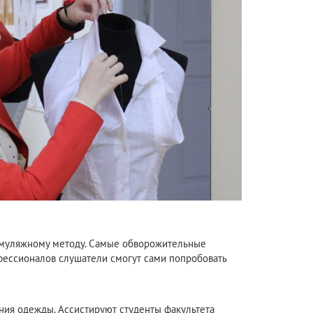
н муляжному методу. Самые обворожительные
фессионалов слушатели смогут сами попробовать
ния одежды. Ассистируют студенты факультета