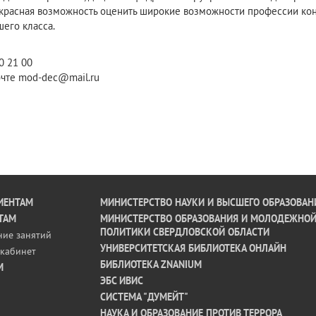
екрасная возможность оценить широкие возможности профессии ко
его класса.
0 21 00
очте mod-dec@mail.ru
ИЕНТАМ
МИНИСТЕРСТВО НАУКИ И ВЫСШЕГО ОБРАЗОВАН
ТАМ
МИНИСТЕРСТВО ОБРАЗОВАНИЯ И МОЛОДЕЖНО
ПОЛИТИКИ СВЕРДЛОВСКОЙ ОБЛАСТИ
ние занятий
УНИВЕРСИТЕТСКАЯ БИБЛИОТЕКА ОНЛАЙН
кабинет
БИБЛИОТЕКА ZNANIUM
М
ЭБС ИВИС
СИСТЕМА "ДУМЕЙТ"
НАУКА И ОБРАЗОВАНИЕ ПРОТИВ ТЕРРОРА