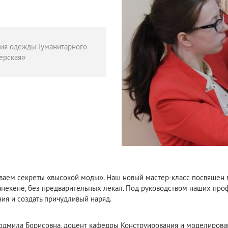
ния одежды Гуманитарного
ерская»
рываем секреты «высокой моды». Наш новый мастер-класс посвяще
манекене, без предварительных лекал. Под руководством наших про
ия и создать причудливый наряд.
юдмила Борисовна, доцент кафедры Конструирования и моделирова