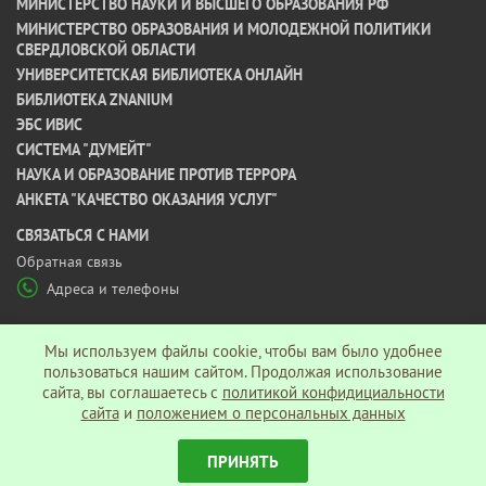
МИНИСТЕРСТВО НАУКИ И ВЫСШЕГО ОБРАЗОВАНИЯ РФ
МИНИСТЕРСТВО ОБРАЗОВАНИЯ И МОЛОДЕЖНОЙ ПОЛИТИКИ
СВЕРДЛОВСКОЙ ОБЛАСТИ
УНИВЕРСИТЕТСКАЯ БИБЛИОТЕКА ОНЛАЙН
БИБЛИОТЕКА ZNANIUM
ЭБС ИВИС
СИСТЕМА "ДУМЕЙТ"
НАУКА И ОБРАЗОВАНИЕ ПРОТИВ ТЕРРОРА
АНКЕТА "КАЧЕСТВО ОКАЗАНИЯ УСЛУГ"
CВЯЗАТЬСЯ С НАМИ
Обратная связь
Адреса и телефоны
МЫ В СОЦ СЕТЯХ
Мы используем файлы cookie, чтобы вам было удобнее
пользоваться нашим сайтом. Продолжая использование
сайта, вы соглашаетесь c
политикой конфидициальности
Политика конфиденциальности
сайта
и
положением о персональных данных
ПРИНЯТЬ
© АНО ВО «Гуманитарный университет», 2026 г.