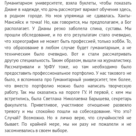
Гуманитарном университете, взяла буклеты, чтобы показать
Диане в надежде, что дочь рассмотрит вариант обучения здесь,
в родном городе. Но моя упрямица не сдавалась. Ханты-
Мансийск и точка! Но, как говорится, мы предполагаем, а Бог
располагает. У Дианы резко заболела спина, суставы. Мы
прошли обследование, и по его результатам стало очевидно,
что хореография не может быть профессией, только хобби. То,
что образование в любом случае будет гуманитарным, а не
техническим было очевидно. Вот и стали рассматривать
другую специальность. Таким образом, вышли на журналистику.
Рассматривали и УрФУ тоже, но там необходимо было
предоставить профессиональное портфолио. У нас такового не
было, я вспомнила про Гуманитарный университет, тем более,
что вместо портфолио можно было написать творческую
работу. Так мы оказались на пороге ГУ. И первой, с кем мы
встретились, была Светлана Николаевна Барышева, секретарь
факультета. Приветливое, участливое отношение развеяло
тревогу и мы спокойно пошли на собеседование. Что это?
Случай? Возможно. Но я лично верю, что случайностей не
бывает. По крайней мере, мы ни разу не пожалели и не
засомневались в своем выборе.