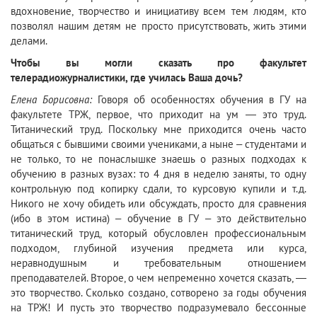
вдохновение, творчество и инициативу всем тем людям, кто
позволял нашим детям не просто присутствовать, жить этими
делами.
Чтобы вы могли сказать про факультет
телерадиожурналистики, где училась Ваша дочь?
Елена Борисовна:
Говоря об особенностях обучения в ГУ на
факультете ТРЖ, первое, что приходит на ум — это труд.
Титанический труд. Поскольку мне приходится очень часто
общаться с бывшими своими учениками, а ныне – студентами и
не только, то не понаслышке знаешь о разных подходах к
обучению в разных вузах: то 4 дня в неделю заняты, то одну
контрольную под копирку сдали, то курсовую купили и т.д.
Никого не хочу обидеть или обсуждать, просто для сравнения
(ибо в этом истина) – обучение в ГУ – это действительно
титанический труд, который обусловлен профессиональным
подходом, глубиной изучения предмета или курса,
неравнодушным и требовательным отношением
преподавателей. Второе, о чем непременно хочется сказать, —
это творчество. Сколько создано, сотворено за годы обучения
на ТРЖ! И пусть это творчество подразумевало бессонные