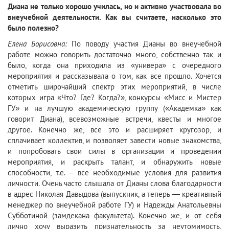
Диана не только хорошо училась, но и активно участвовала во
внеучебной деятельности. Как вы считаете, насколько это
было полезно?
Елена Борисовна:
По поводу участия Дианы во внеучебной
работе можно говорить достаточно много, собственно так и
было, когда она приходила из «универа» с очередного
мероприятия и рассказывала о том, как все прошло. Хочется
отметить широчайший спектр этих мероприятий, в числе
которых игра «Что? Где? Когда?», конкурсы «Мисс и Мистер
ГУ» и на лучшую академическую группу («Академка» как
говорит Диана), всевозможные встречи, квесты и многое
другое. Конечно же, все это и расширяет кругозор, и
сплачивает коллектив, и позволяет завести новые знакомства,
и попробовать свои силы в организации и проведении
мероприятия, и раскрыть талант, и обнаружить новые
способности, т.е. – все необходимые условия для развития
личности. Очень часто слышала от Дианы слова благодарности
в адрес Николая Давыдова (выпускник, а теперь — креативный
менеджер по внеучебной работе ГУ) и Надежды Анатольевны
Субботиной (замдекана факультета). Конечно же, и от себя
лично хочу выразить признательность за неутомимость,