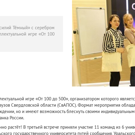
асилий Тёмный» с серебром
еллектуальной игре «От 100
ллектуальной игре «От 100 до 500», организатором которого являет
узов Свердловской области (СвАПОС). Формат мероприятия обладает
уждении, но и имеют возможность блеснуть своими индивидуальными 
нка России.
янно растёт! В третьей встрече приняли участие 11 команд из 6 уни
ьского государственного университета путей сообщения, Уральског