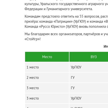
культуры, Уральского государственного аграрного 
Федерации и Гуманитарного университета.
Командам предстояло ответить на 55 вопросов, рас
призёра: команда «Патриции» (УрГЮУ) и команда «Ва
Команда «Руссо Юристо» (УрГЮУ) вновь пополнила 
Мы благодарим всех организаторов, партнёров и у
«СтоИгр»!
Ит
Место
ВУЗ
1 место
УрГЮУ
2 место
ГУ
3 место
ГУ
3 место
УрГЮУ