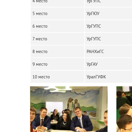
4 место
УрГУПС
5 место
УрГЮУ
6 место
УрГУПС
7 место
УрГУПС
8 место
РАНХиГС
9 место
УрГАУ
10 место
УралГУФК