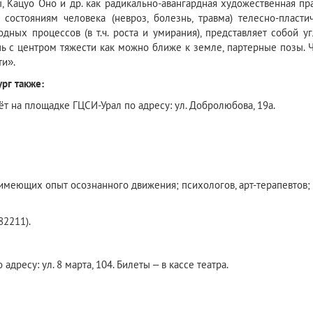
ы, Кацуо Оно и др. как радикально-авангардная художественная пр
состояниям человека (невроз, болезнь, травма) телесно-пласт
одных процессов (в т.ч. роста и умирания), представляет собой 
 с центром тяжести как можно ближе к земле, партерные позы. Ч
ти».
рг также:
ёт на площадке ГЦСИ-Урал по адресу: ул. Добролюбова, 19а.
 имеющих опыт осознанного движения; психологов, арт-терапевтов; в
82211).
дресу: ул. 8 марта, 104. Билеты – в кассе театра.