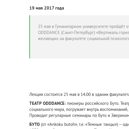
19 мая 2017 года
25 мая в Гуманитарном университете пройдёт о
ODDDANCE (Санкт-Петербург) «Вертикаль гориз
желающих на факультете социальной психологи
Лекция состоится 25 мая в 14.00 в здании факультета 
ТЕАТР ODDDANCE:
пионеры российского Буто. Теат
социального мира, погружает внутрь воспоминаний,
Проводит регулярные семинары по Буто и Звериному
БУТО
(от «Ankoku butoh», т.е. «Темные танцы») – о