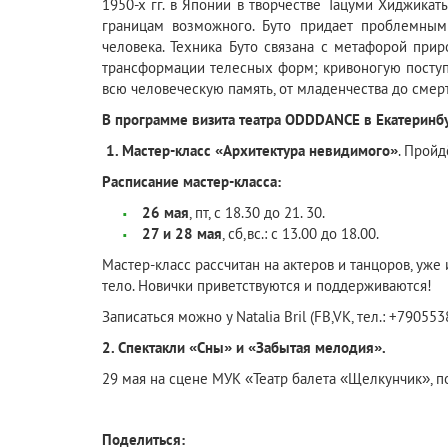
1950-х гг. в Японии в творчестве Тацуми Хиджикат
границам возможного. Буто придает проблемным 
человека. Техника Буто связана с метафорой прир
трансформации телесных форм; кривоногую поступь
всю человеческую память, от младенчества до смер
В программе визита театра ODDDANCE в Екатеринбу
1. Мастер-класс «Архитектура невидимого»
. Пройд
Расписание мастер-класса:
26 мая
, пт, с 18.30 до 21. 30.
27 и 28 мая
, сб,вс.: с 13.00 до 18.00.
Мастер-класс рассчитан на актеров и танцоров, уже
тело. Новички приветствуются и поддерживаются!
Записаться можно у Natalia Bril (FB,VK, тел.: +790553
2. Спектакли «Сны» и «Забытая мелодия».
29 мая на сцене МУК «Театр балета «Щелкунчик», по а
Поделиться: