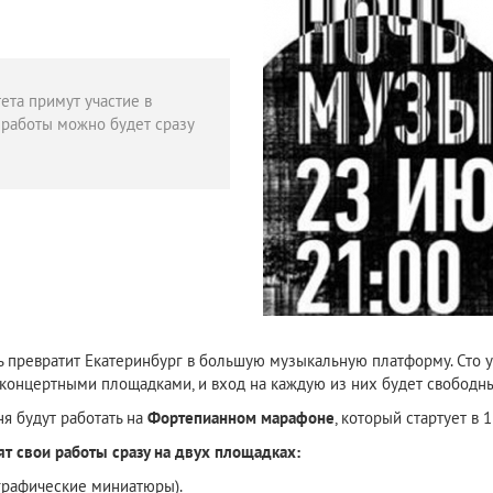
ета примут участие в
х работы можно будет сразу
новь превратит Екатеринбург в большую музыкальную платформу. Сто
т концертными площадками, и вход на каждую из них будет свободн
я будут работать на
Фортепианном марафоне
, который стартует в
т свои работы сразу на двух площадках:
рафические миниатюры).