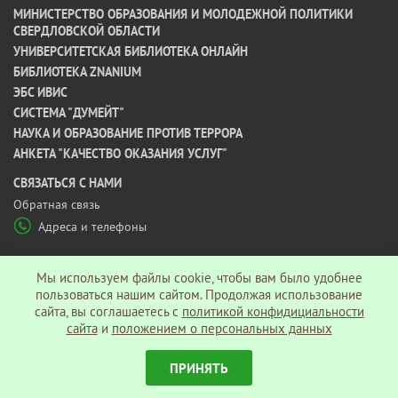
МИНИСТЕРСТВО ОБРАЗОВАНИЯ И МОЛОДЕЖНОЙ ПОЛИТИКИ
СВЕРДЛОВСКОЙ ОБЛАСТИ
УНИВЕРСИТЕТСКАЯ БИБЛИОТЕКА ОНЛАЙН
БИБЛИОТЕКА ZNANIUM
ЭБС ИВИС
СИСТЕМА "ДУМЕЙТ"
НАУКА И ОБРАЗОВАНИЕ ПРОТИВ ТЕРРОРА
АНКЕТА "КАЧЕСТВО ОКАЗАНИЯ УСЛУГ"
CВЯЗАТЬСЯ С НАМИ
Обратная связь
Адреса и телефоны
МЫ В СОЦ СЕТЯХ
Мы используем файлы cookie, чтобы вам было удобнее
пользоваться нашим сайтом. Продолжая использование
сайта, вы соглашаетесь c
политикой конфидициальности
Политика конфиденциальности
сайта
и
положением о персональных данных
ПРИНЯТЬ
© АНО ВО «Гуманитарный университет», 2026 г.