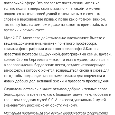
потолочной сфере. Это позволяет посетителям музея не
только поднять вверх свои глаза, но и на какой-то момент
подняться ввысь и своей душой к этим чистым и светлым
словам о верховенстве права, о праве как о «самом важном,
что есть у Бога на земле», и даже на какое-то время забыть о
времени и вечной суете.
Музей С.С. Алексеева действительно вдохновляет. Вместе с
вещами, документами, мантией почетного профессора,
книгами, фотографиями известного философа И.Канта и
известной поэтессы Ю.Друниной, фотографиями семьи, друзей,
коллег Сергея Сергеевича – все, что есть в музее, часто еще и
в сопровождении бардовских песен, создает неповторимую
атмосферу, в которую хочется возвращаться снова и снова для
того, чтобы подзарядиться новыми силами для творчества и
новых добрых дел, активной жизни и правового просвещения.
Слушатели оставили в книге отзывов добрые и теплые слова
благодарности всем тем, кто с большим уважением, любовью и
трепетом создавал музей С.С. Алексеева, уникальный музей
знаменитому российскому юристу, ученому.
Материал подготовила зам. декана юридического факультета,