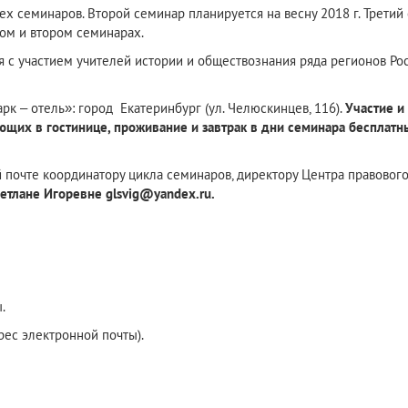
ех семинаров. Второй семинар планируется на весну 2018 г. Третий
вом и втором семинарах.
с участием учителей истории и обществознания ряда регионов Росси
к – отель»: город Екатеринбург (ул. Челюскинцев, 116).
Участие и
ющих в гостинице, проживание и завтрак в дни семинара бесплатн
 почте координатору цикла семинаров, директору Центра правового
етлане Игоревне glsvig@yandex.ru.
.
рес электронной почты).