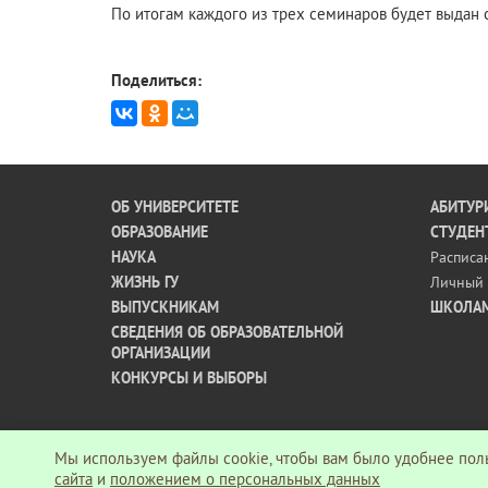
По итогам каждого из трех семинаров будет выдан с
Поделиться:
ОБ УНИВЕРСИТЕТЕ
АБИТУР
ОБРАЗОВАНИЕ
СТУДЕН
НАУКА
Расписа
ЖИЗНЬ ГУ
Личный 
ВЫПУСКНИКАМ
ШКОЛА
СВЕДЕНИЯ ОБ ОБРАЗОВАТЕЛЬНОЙ
ОРГАНИЗАЦИИ
КОНКУРСЫ И ВЫБОРЫ
Мы используем файлы cookie, чтобы вам было удобнее поль
© АНО ВО «Гуманитарный университет», 2026 г.
сайта
и
положением о персональных данных