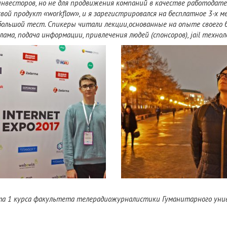
нвесторов, но не для продвижения компаний в качестве работодател
ой продукт «workflow», и я зарегистрировался на бесплатное 3-х ме
большой тест. Спикеры читали лекции,
основанные на опыте своего 
клама, подача информации,
привлечения людей (спонсоров), jail технол
та 1 курса факультета телерадиожурналистики Гуманитарного уни