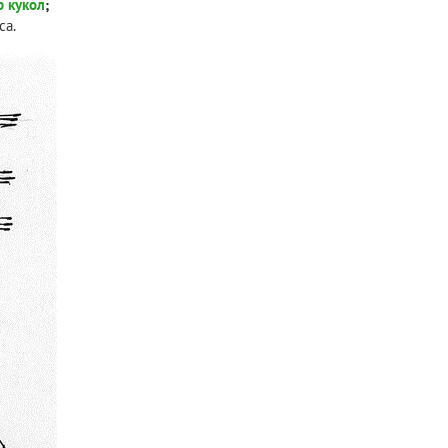
р кукол
;
са.