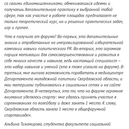
со своими единомышленниками, обмениваешься идеями и
получаешь дополнительную практику в выбранной тобой
сфере, так как участие в работе площадок предполагает не
только теоретический курс, но и решение практических задач,
игр и прочее.
Что я получила от форума? Во-первых, это дополнительные
знания и отработанные на импровизированной избирательной
кампании навыки политического PR. Во-вторых, это огромная
порция мотивации для самосовершенствования и развития в
себе многих качеств и навыков, ведь настоящий специалист –
это набор навыков и умений (это я тоже усвоила на форуме). В-
третьих, мне выпала возможность поработать в медиацентре
Департамента молодежной политики Свердловской области, и
мои материалы публиковались в социальных сетях и на сайте
Департамента. В-четвертых, это то, что на форуме огромное
внимание уделялось спорту: мне удалось принять участие в
соревнованиях по волейболу и даже занять 1 место. К слову,
Свердловская область заняла 1 место в общефорумной
спартакиаде».
Альбина Тихомирова, студентка факультета социальной