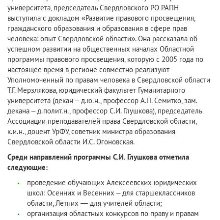
университета, председатель Свердловского РО РАПН
выступила с докладом «Развитие правового просвещения,
гражданского образования и образования в сфере прав
человека: опыт Свердловской области». Она рассказала об
успешном развитии на общественных началах Областной
программы правового просвещения, которую с 2005 года по
настоящее время в регионе совместно реализуют
Уполномоченный по правам человека в Свердловской области
Т.Г. Мерзлякова, юридический факультет Гуманитарного
университета (декан – д.ю.н., профессор А.П. Семитко, зам.
декана – д.полит.н., профессор С.И. Глушкова), председатель
Ассоциации преподавателей права Свердловской области,
к.и.н., доцент УрФУ, советник министра образования
Свердловской области И.С. Огоновская.
Среди направлений программы С.И. Глушкова отметила
следующие:
проведение обучающих Алексеевских юридических
школ: Осенних и Весенних – для старшеклассников
области, Летних — для учителей области;
организация областных конкурсов по праву и правам