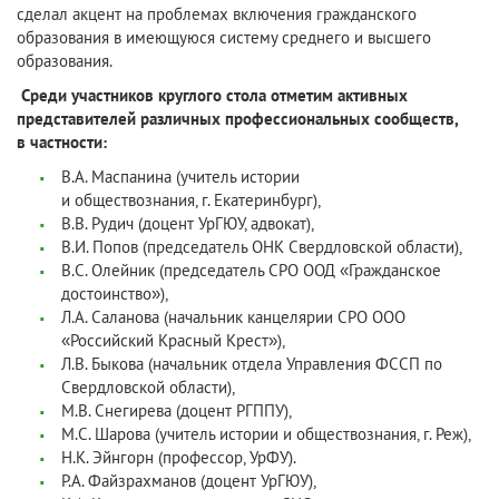
сделал акцент на проблемах включения гражданского
образования в имеющуюся систему среднего и высшего
образования.
Среди участников круглого стола отметим активных
представителей различных профессиональных сообществ,
в частности:
В.А. Маспанина (учитель истории
и обществознания, г. Екатеринбург),
В.В. Рудич (доцент УрГЮУ, адвокат),
В.И. Попов (председатель ОНК Свердловской области),
В.С. Олейник (председатель СРО ООД «Гражданское
достоинство»),
Л.А. Саланова (начальник канцелярии СРО ООО
«Российский Красный Крест»),
Л.В. Быкова (начальник отдела Управления ФССП по
Свердловской области),
М.В. Снегирева (доцент РГППУ),
М.С. Шарова (учитель истории и обществознания, г. Реж),
Н.К. Эйнгорн (профессор, УрФУ).
Р.А. Файзрахманов (доцент УрГЮУ),