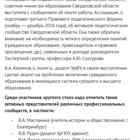
советник министра образования Свердловской области
выступила с сообщением об опыте работы Ассоциации, о
подготовке третьего Правового педагогического форума
(ноябрь — декабрь 2018 года), об активном педагогическом
сообществе Свердловской области. Она также обратила
внимание на необходимость четкого определения понятий
(гражданское образование, правозащитное и правовое
просвещение, др.), заявленных в докладе руководителя
Экспертной группы, профессора А.Ю. Сунгурова.
А.А. Керимов, к. полит.н., доцент УрФУ, в своем выступлении
сделал акцент на проблемах включения гражданского
образования в имеющуюся систему среднего и высшего
образования.
Среди участников круглого стола надо отметить также
активных представителей различных профессиональных
сообществ, в частности:
В.А. Маспанина (учитель истории и обществознания, г.
Екатеринбург)
В.В. Рудич (доцент УрГЮУ, адвокат)
В.И. Попов (председатель ОНК Свердловской области)