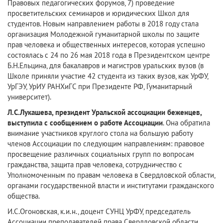
Правовых педагогических форумов, 7) проведение
просветительских семинаров и юридических Школ для
студентов. Новым направлением работы в 2018 году стала
организация Молодежной гуманитарной школы по защите
прав человека и общественных интересов, которая успешно
состоялась с 24 по 26 мая 2018 года в Президентском центре
Б.Н.Ельцина, для бакалавров и магистров уральских вузов (в
Школе приняли участие 42 студента из таких вузов, как УрФУ,
УрГЭУ, УрИУ РАНХиГС при Президенте РФ, Гуманитарный
университет).
Л.С.Лукашева, президент Уральской ассоциации беженцев,
выступила с сообщением о работе Ассоциации
. Она обратила
внимание участников круглого стола на большую работу
членов Ассоциации по следующим направлениям: правовое
просвещение различных социальных групп по вопросам
гражданства, защита прав человека, сотрудничество с
Уполномоченным по правам человека в Свердловской области,
органами государственной власти и институтами гражданского
общества.
И.С.Огоновская, к.и.н., доцент СУНЦ УрФУ, председатель
Ассоциации преподавателей права Свердловской области,