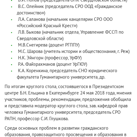
В.С. Олейник (председатель СРО ООД «Гражданское
достоинство»)
Л.А. Саланова (начальник канцелярии СРО ООО
«Российский Красный Крест»)
Л.В. Быкова (начальник отдела, Управление ФССП по
Свердловской области)
М.В.Снегирева (доцент РГППУ)
М.С. Шарова (учитель истории и обществознания, г. Реж)
Н.К. Эйнгорн (профессор, УрФУ)
Р.А. Файзрахманов (доцент УрГЮУ)
К.А. Коренкина, председатель СНО юридического
факультета Гуманитарного университета, др.
По итогам круглого стола, состоявшегося в Президентском
центре Б.Н. Ельцина в Екатеринбурге 24 мая 2018 года, мнения
участников, проблемы, рекомендации, предложения обобщила
и представила модератор круглого стола, зав. кафедрой прав
человека Гуманитарного университета, председатель СРО
РАПН, профессор С.И. Глушкова.
Среди основных проблем в развитии гражданского
образования, правозащитного просвещения и образования в