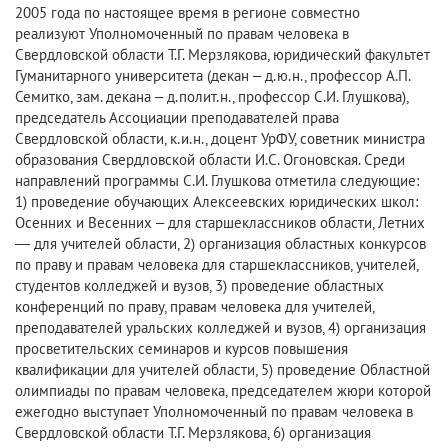
2005 года по настоящее время в регионе совместно
реализуют Уполномоченный по правам человека в
Свердловской области Т.Г. Мерзлякова, юридический факультет
Гуманитарного университета (декан – д.ю.н., профессор А.П.
Семитко, зам. декана – д.полит.н., профессор С.И. Глушкова),
председатель Ассоциации преподавателей права
Свердловской области, к.и.н., доцент УрФУ, советник министра
образования Свердловской области И.С. Огоновская. Среди
направлений программы С.И. Глушкова отметила следующие:
1) проведение обучающих Алексеевских юридических школ:
Осенних и Весенних – для старшеклассников области, Летних
— для учителей области, 2) организация областных конкурсов
по праву и правам человека для старшеклассников, учителей,
студентов колледжей и вузов, 3) проведение областных
конференций по праву, правам человека для учителей,
преподавателей уральских колледжей и вузов, 4) организация
просветительских семинаров и курсов повышения
квалификации для учителей области, 5) проведение Областной
олимпиады по правам человека, председателем жюри которой
ежегодно выступает Уполномоченный по правам человека в
Свердловской области Т.Г. Мерзлякова, 6) организация