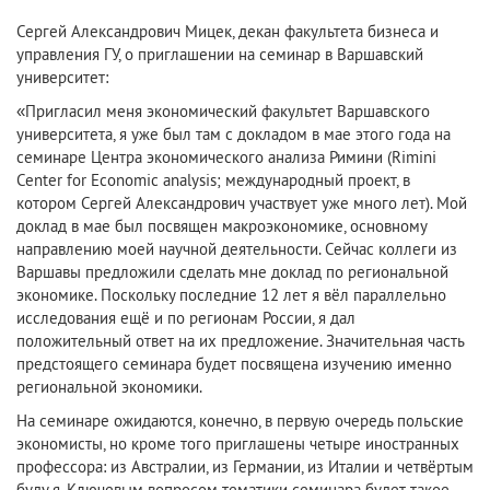
Сергей Александрович Мицек, декан факультета бизнеса и
управления ГУ, о приглашении на семинар в Варшавский
университет:
«Пригласил меня экономический факультет Варшавского
университета, я уже был там с докладом в мае этого года на
семинаре Центра экономического анализа Римини (Rimini
Center for Economic analysis; международный проект, в
котором Сергей Александрович участвует уже много лет). Мой
доклад в мае был посвящен макроэкономике, основному
направлению моей научной деятельности. Сейчас коллеги из
Варшавы предложили сделать мне доклад по региональной
экономике. Поскольку последние 12 лет я вёл параллельно
исследования ещё и по регионам России, я дал
положительный ответ на их предложение. Значительная часть
предстоящего семинара будет посвящена изучению именно
региональной экономики.
На семинаре ожидаются, конечно, в первую очередь польские
экономисты, но кроме того приглашены четыре иностранных
профессора: из Австралии, из Германии, из Италии и четвёртым
буду я. Ключевым вопросом тематики семинара будет такое