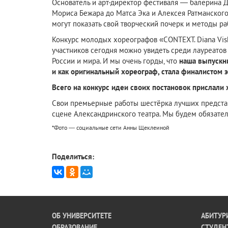
Основатель и арт-директор фестиваля — балерина Д
Мориса Бежара до Матса Эка и Алексея Ратманского
могут показать свой творческий почерк и методы ра
Конкурс молодых хореографов «CONTEXT. Diana Vis
участников сегодня можно увидеть среди лауреато
России и мира. И мы очень горды, что
наша выпускни
и как оригинальный хореограф, стала финалистом э
Всего на конкурс идеи своих постановок прислали 
Свои премьерные работы шестёрка лучших представи
сцене Александринского театра. Мы будем обязател
*Фото — социальные сети Анны Щеклеиной
Поделиться:
ОБ УНИВЕРСИТЕТЕ
АБИТУР
ОБРАЗОВАНИЕ
СТУДЕН