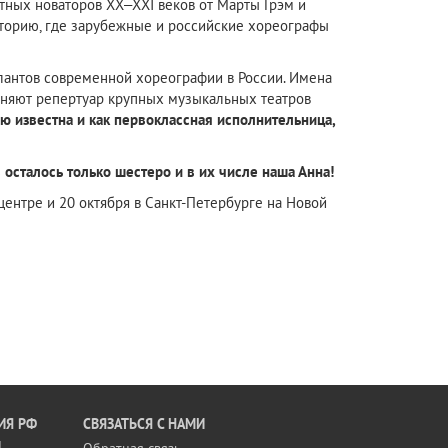
тных новаторов XX–XXI веков от Марты Грэм и
раторию, где зарубежные и российские хореографы
лантов современной хореографии в России. Имена
лняют репертуар крупных музыкальных театров
ю известна и как первоклассная исполнительница,
 осталось только шестеро и в их числе наша Анна!
ентре и 20 октября в Санкт-Петербурге на Новой
ИЯ РФ
CВЯЗАТЬСЯ С НАМИ
Й