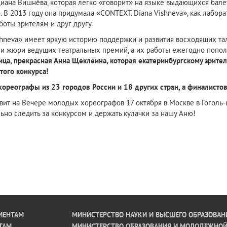
иана Вишнёва, которая легко «говорит» на языке выдающихся бале
. В 2013 году она придумала «CONTEXT. Diana Vishneva», как лабо
боты зрителям и друг другу.
hneva» имеет яркую историю поддержки и развития восходящих та
в и жюри ведущих театральных премий, а их работы ежегодно попо
ца, прекрасная Анна Щеклеина, которая екатеринбургскому зрител
того конкурса!
хореографы из 23 городов России и 18 других стран, а финалистов
т на Вечере молодых хореографов 17 октября в Москве в Гоголь-ц
ьно следить за конкурсом и держать кулачки за нашу Аню!
ИЕНТАМ
МИНИСТЕРСТВО НАУКИ И ВЫСШЕГО ОБРАЗОВАН
ТАМ
МИНИСТЕРСТВО ОБРАЗОВАНИЯ И МОЛОДЕЖНО