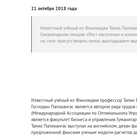
21 октября 2018 года
Известный учёный из Финляндии Тапио Палокан
Гуманитарном лекцию «Рост населения и измене
не смог присутствовать лично, выкладываем ви
Известный учёный из Финляндии профессор Тапио П
Господин Палокангас является автором ряда трудов
(Международной Ассоциации по Оптимальному Управ
является факультет бизнеса и управления Гуманитар
Тапио Палокангас выступал на английском, декан 
предложенной финским ученым модели расчетов дем