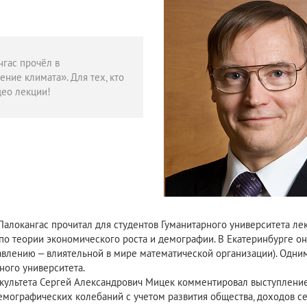
гас прочёл в
ние климата». Для тех, кто
део лекции!
алокангас прочитал для студентов Гуманитарного университета ле
 по теории экономического роста и демографии. В Екатеринбурге о
лению – влиятельной в мире математической организации). Одним
ного университета.
факультета Сергей Александрович Мицек комментировал выступление
ографических колебаний с учетом развития общества, доходов се