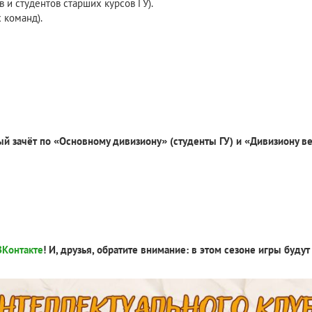
 и студентов старших курсов ГУ).
 команд).
й зачёт по «Основному дивизиону» (студенты ГУ) и «Дивизиону вет
ВКонтакте
! И, друзья, обратите внимание: в этом сезоне игры буд