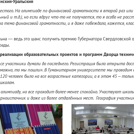
енский-Уральский
естого. На олимпиаде по финансовой грамотности я второй раз или 
ый и т.д.), но если вдруг что-то не получается, то я особо не рас
а тема финансовой грамотности, и я даже побеждала, кажется, класс
льна — ведь это шанс получить премию Губернатора Свердловской 
рады.
а реализации образовательных проектов и программ Дворца технич
се участники думали до последнего. Регистрация была открыта дост
Раз можно, то мы пошли». В Гуманитарном университете мы проводим о
 120 человек было на все возрастные категории, а в этом 45 – тольк
 школам.
олимпиаду, но все проходит более-менее спокойно. Участвуют школьн
ерноисточник и даже из более отдалённых мест. География участник