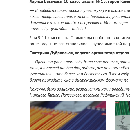
Лариса Базанова, 10 класс школы №15, город Кам
— В подобных олимпиадах я участвую уже класса с ш
когда покоряются новые этапы (школьный, региональн
двигаться и какие ошибки исправлять. Мне интересн
этом году цель одна – победа!
Для 9-11 классов эта Олимпиада особенно волните
олимпиады не раз становились лауреатами этой наг
Екатерина Дубровская, педагог-организатор отдел
— Организация в этом году была сложнее тем, что в
мало, а в последние два дня, видимо, все решили: «
участников – это более, чем достаточно. В том году
будут проходить уже в дистанционном формате по
Конечно, было волнение, разрешат ли нам проводить 
Нижнего Тагила, Полевского, поселков Рефтинский, Ч