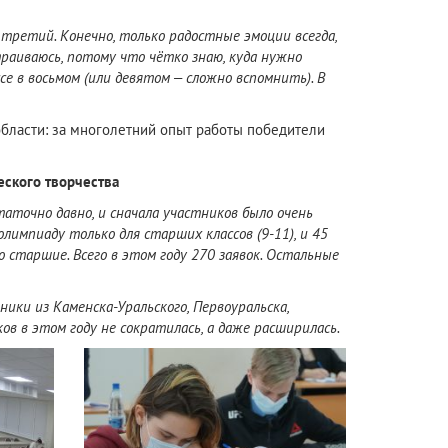
третий. Конечно, только радостные эмоции всегда,
страиваюсь, потому что чётко знаю, куда нужно
е в восьмом (или девятом – сложно вспомнить). В
области: за многолетний опыт работы победители
еского творчества
аточно давно, и сначала участников было очень
лимпиаду только для старших классов (9-11), и 45
о старшие. Всего в этом году 270 заявок. Остальные
ики из Каменска-Уральского, Первоуральска,
ов в этом году не сократилась, а даже расширилась.