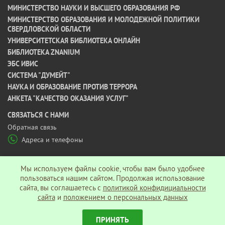
МИНИСТЕРСТВО НАУКИ И ВЫСШЕГО ОБРАЗОВАНИЯ РФ
МИНИСТЕРСТВО ОБРАЗОВАНИЯ И МОЛОДЕЖНОЙ ПОЛИТИКИ
СВЕРДЛОВСКОЙ ОБЛАСТИ
УНИВЕРСИТЕТСКАЯ БИБЛИОТЕКА ОНЛАЙН
БИБЛИОТЕКА ZNANIUM
ЭБС ИВИС
СИСТЕМА "ДУМЕЙТ"
НАУКА И ОБРАЗОВАНИЕ ПРОТИВ ТЕРРОРА
АНКЕТА "КАЧЕСТВО ОКАЗАНИЯ УСЛУГ"
CВЯЗАТЬСЯ С НАМИ
Обратная связь
Адреса и телефоны
МЫ В СОЦ СЕТЯХ
Мы используем файлы cookie, чтобы вам было удобнее
пользоваться нашим сайтом. Продолжая использование
сайта, вы соглашаетесь c
политикой конфидициальности
Политика конфиденциальности
сайта
и
положением о персональных данных
ПРИНЯТЬ
© АНО ВО «Гуманитарный университет», 2026 г.