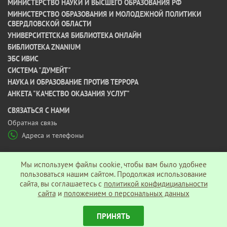
МИНИСТЕРСТВО НАУКИ И ВЫСШЕГО ОБРАЗОВАНИЯ РФ
МИНИСТЕРСТВО ОБРАЗОВАНИЯ И МОЛОДЕЖНОЙ ПОЛИТИКИ
СВЕРДЛОВСКОЙ ОБЛАСТИ
УНИВЕРСИТЕТСКАЯ БИБЛИОТЕКА ОНЛАЙН
БИБЛИОТЕКА ZNANIUM
ЭБС ИВИС
СИСТЕМА "ДУМЕЙТ"
НАУКА И ОБРАЗОВАНИЕ ПРОТИВ ТЕРРОРА
АНКЕТА "КАЧЕСТВО ОКАЗАНИЯ УСЛУГ"
CВЯЗАТЬСЯ С НАМИ
Обратная связь
Адреса и телефоны
МЫ В СОЦ СЕТЯХ
Мы используем файлы cookie, чтобы вам было удобнее
пользоваться нашим сайтом. Продолжая использование
сайта, вы соглашаетесь c
политикой конфидициальности
Политика конфиденциальности
сайта
и
положением о персональных данных
ПРИНЯТЬ
© АНО ВО «Гуманитарный университет», 2026 г.