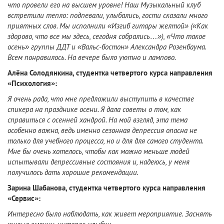
что провели его на высшем уровне! Наш Музыкальный клуб
встретили тепло: подпевали, улыбались, гости сказали много
приятных слов. Мы исполнили «Изгиб гитары желтой» («Как
здорово, что все мы здесь, сегодня собрались…»), «Что такое
осень» группы ДДТ и «Вальс-бостон» Александра Розенбаума.
Всем понравилось. На вечере было уютно и лампово.
Алёна Солодянкина, студентка четвертого курса направления
«Психология»:
Я очень рада, что мне предложили выступить в качестве
спикера на празднике осени. Я дала советы о том, как
справиться с осенней хандрой. На мой взгляд, эта тема
особенно важна, ведь именно сезонная депрессия опасна не
только для учебного процесса, но и для для самого студента.
Мне бы очень хотелось, чтобы как можно меньше людей
испытывали депрессивные состояния и, надеюсь, у меня
получилось дать хорошие рекомендации.
Зарина Шабанова, студентка четвертого курса направления
«Сервис»:
Интересно было наблюдать, как живет мероприятие. Заснять