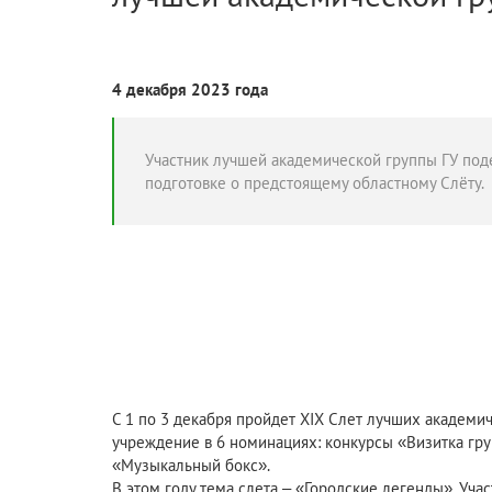
4 декабря 2023 года
Участник лучшей академической группы ГУ по
подготовке о предстоящему областному Слёту.
С 1 по 3 декабря пройдет XIX Слет лучших академич
учреждение в 6 номинациях: конкурсы «Визитка груп
«Музыкальный бокс».
В этом году тема слета – «Городские легенды». Учас