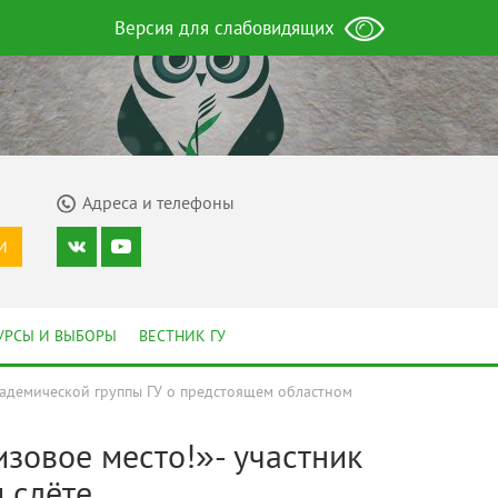
Версия для слабовидящих
Адреса и телефоны
И
УРСЫ И ВЫБОРЫ
ВЕСТНИК ГУ
кадемической группы ГУ о предстоящем областном
зовое место!»- участник
 слёте