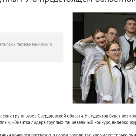
делились переживаниями о
еских групп вузов Свердловской области. У студентов будет возмож
пы», «Визитка лидера группы», танцевальный конкурс, видеоконкур
тники конкурса расскажут о своем городе так, как умеют только они