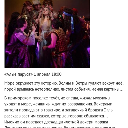
«Алые паруса» 1 апреля 18:00
Море окружает эту историю. Волны и Ветры гуляют вокруг неё,
порой врываясь нетерпеливо, листая события, меняя картины…
В приморском поселке течёт, не спеша, жизнь: мужчины
уходят в море, женщины ждут их возвращения. Вечерами
жители пропадают в трактире, а загадочный бродяга Эгль
рассказывает им сказки, которые, говорят, сбываются…
Именно он поведает двенадцатилетней дочери моряка
Лонгрена красивую легенду «о белом капитане под алыми