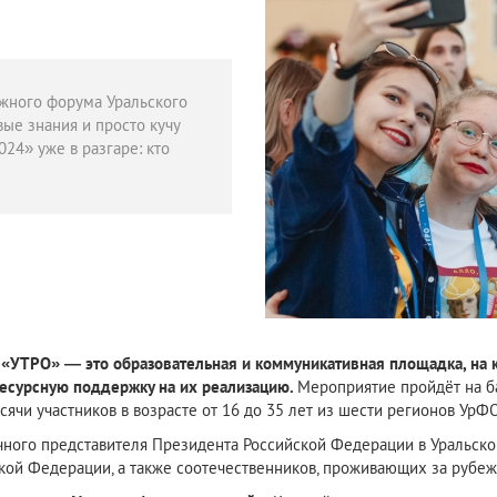
жного форума Уральского
ые знания и просто кучу
24» уже в разгаре: кто
«УТРО» — это образовательная и коммуникативная площадка, на к
ресурсную поддержку на их реализацию.
Мероприятие пройдёт на б
сячи участников в возрасте от 16 до 35 лет из шести регионов Ур
чного представителя Президента Российской Федерации в Уральск
ской Федерации, а также соотечественников, проживающих за рубеж