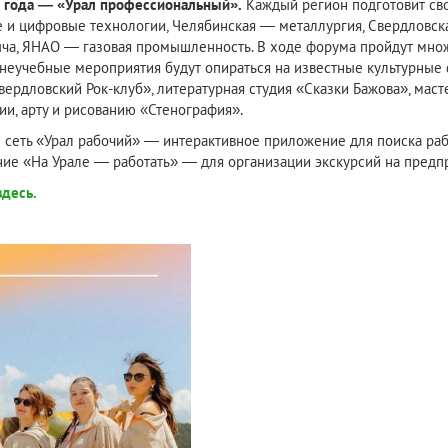
 года — «Урал профессиональный».
Каждый регион подготовит сво
 и цифровые технологии, Челябинская — металлургия, Свердловск
ча, ЯНАО — газовая промышленность. В ходе форума пройдут множе
неучебные мероприятия будут опираться на известные культурные 
вердловский Рок-клуб», литературная студия «Сказки Бажова», мас
ии, арту и рисованию «Стенография».
ю сеть «Урал рабочий» — интерактивное приложение для поиска ра
е «На Урале — работать» — для организации экскурсий на предпр
здесь.