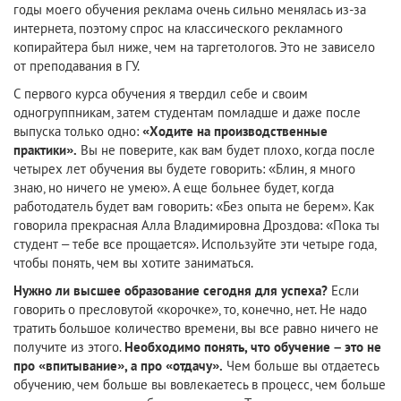
годы моего обучения реклама очень сильно менялась из-за
интернета, поэтому спрос на классического рекламного
копирайтера был ниже, чем на таргетологов. Это не зависело
от преподавания в ГУ.
С первого курса обучения я твердил себе и своим
одногруппникам, затем студентам помладше и даже после
выпуска только одно:
«Ходите на производственные
практики».
Вы не поверите, как вам будет плохо, когда после
четырех лет обучения вы будете говорить: «Блин, я много
знаю, но ничего не умею». А еще больнее будет, когда
работодатель будет вам говорить: «Без опыта не берем». Как
говорила прекрасная Алла Владимировна Дроздова: «Пока ты
студент – тебе все прощается». Используйте эти четыре года,
чтобы понять, чем вы хотите заниматься.
Нужно ли высшее образование сегодня для успеха?
Если
говорить о пресловутой «корочке», то, конечно, нет. Не надо
тратить большое количество времени, вы все равно ничего не
получите из этого.
Необходимо понять, что обучение – это не
про «впитывание», а про «отдачу».
Чем больше вы отдаетесь
обучению, чем больше вы вовлекаетесь в процесс, чем больше