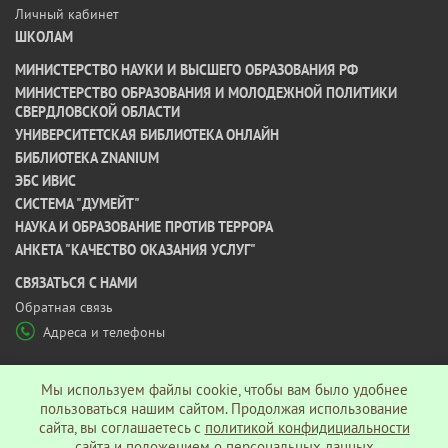
Личный кабинет
ШКОЛАМ
МИНИСТЕРСТВО НАУКИ И ВЫСШЕГО ОБРАЗОВАНИЯ РФ
МИНИСТЕРСТВО ОБРАЗОВАНИЯ И МОЛОДЕЖНОЙ ПОЛИТИКИ
СВЕРДЛОВСКОЙ ОБЛАСТИ
УНИВЕРСИТЕТСКАЯ БИБЛИОТЕКА ОНЛАЙН
БИБЛИОТЕКА ZNANIUM
ЭБС ИВИС
СИСТЕМА "ДУМЕЙТ"
НАУКА И ОБРАЗОВАНИЕ ПРОТИВ ТЕРРОРА
АНКЕТА "КАЧЕСТВО ОКАЗАНИЯ УСЛУГ"
CВЯЗАТЬСЯ С НАМИ
Обратная связь
Адреса и телефоны
МЫ В СОЦ СЕТЯХ
Мы используем файлы cookie, чтобы вам было удобнее
пользоваться нашим сайтом. Продолжая использование
сайта, вы соглашаетесь c
политикой конфидициальности
Политика конфиденциальности
сайта
и
положением о персональных данных