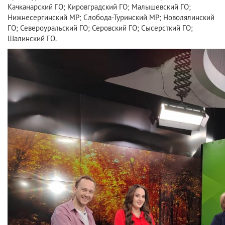
Качканарский ГО; Кировградский ГО; Малышевский ГО;
Нижнесергинский МР; Слобода-Туринский МР; Новолялинский
ГО; Североуральский ГО; Серовский ГО; Сысерсткий ГО;
Шалинский ГО.