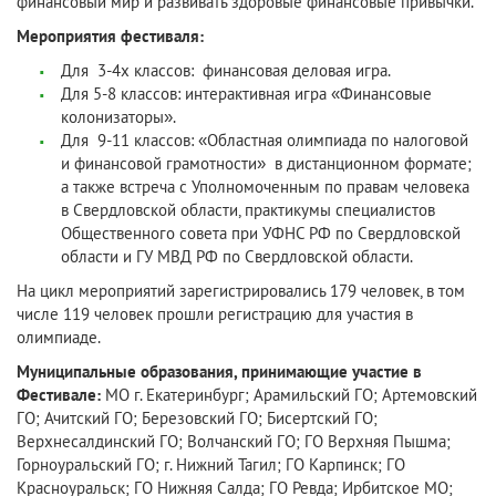
финансовый мир и развивать здоровые финансовые привычки.
Мероприятия фестиваля:
Для 3-4х классов: финансовая деловая игра.
Для 5-8 классов: интерактивная игра «Финансовые
колонизаторы».
Для 9-11 классов: «Областная олимпиада по налоговой
и финансовой грамотности» в дистанционном формате;
а также встреча с Уполномоченным по правам человека
в Свердловской области, практикумы специалистов
Общественного совета при УФНС РФ по Свердловской
области и ГУ МВД РФ по Свердловской области.
На цикл мероприятий зарегистрировались 179 человек, в том
числе 119 человек прошли регистрацию для участия в
олимпиаде.
Муниципальные образования, принимающие участие в
Фестивале:
МО г. Екатеринбург; Арамильский ГО; Артемовский
ГО; Ачитский ГО; Березовский ГО; Бисертский ГО;
Верхнесалдинский ГО; Волчанский ГО; ГО Верхняя Пышма;
Горноуральский ГО; г. Нижний Тагил; ГО Карпинск; ГО
Красноуральск; ГО Нижняя Салда; ГО Ревда; Ирбитское МО;