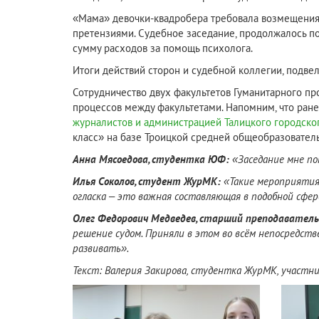
«Мама» девочки-квадробера требовала возмещения м
претензиями. Судебное заседание, продолжалось по
сумму расходов за помощь психолога.‍
Итоги действий сторон и судебной коллегии, подвел
Сотрудничество двух факультетов Гуманитарного п
процессов между факультетами. Напомним, что ран
журналистов и администрацией Талицкого городско
класс» на базе Троицкой средней общеобразовате
Анна Мясоедова, студентка ЮФ:
«Заседание мне пон
Илья Соколов, студент ЖурМК:
«Такие мероприятия 
огласка – это важная составляющая в подобной сфер
Олег Федорович Медведев, старший преподавател
решение судом. Приняли в этом во всём непосредств
развивать».
Текст: Валерия Закирова, студентка ЖурМК, участни