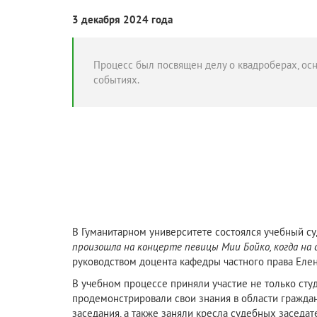
3 декабря 2024 года
Процесс был посвящен делу о квадроберах, ос
событиях.
В Гуманитарном университете состоялся учебный с
произошла на концерте певицы Мии Бойко, когда на 
руководством доцента кафедры частного права Еле
В учебном процессе приняли участие не только сту
продемонстрировали свои знания в области гражданс
заседания, а также заняли кресла судебных заседат