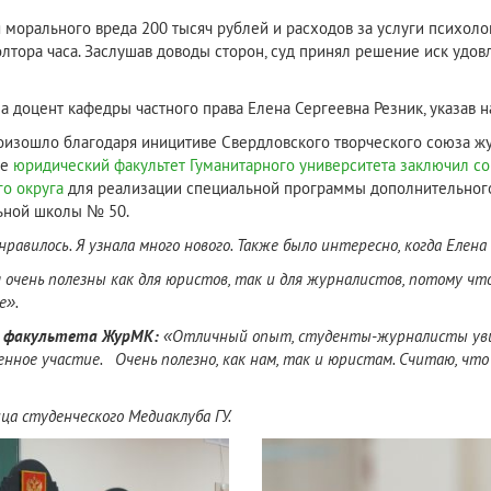
орального вреда 200 тысяч рублей и расходов за услуги психолог
лтора часа. Заслушав доводы сторон, суд принял решение иск удов
а доцент кафедры частного права Елена Сергеевна Резник, указав н
роизошло благодаря иницитиве Свердловского творческого союза 
ее
юридический факультет Гуманитарного университета заключил с
го округа
для реализации специальной программы дополнительно
льной школы № 50.
равилось. Я узнала много нового. Также было интересно, когда Елена
очень полезны как для юристов, так и для журналистов, потому чт
е».
ь факультета ЖурМК:
«Отличный опыт, студенты-журналисты увиде
енное участие. Очень полезно, как нам, так и юристам. Считаю, чт
ца студенческого Медиаклуба ГУ.