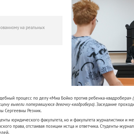
нованному на реальных
удебный процесс по делу «Миа Бойко против ребенка-квадробера»
сцену вывели потерявшуюся девочку-квадробера)
.‍ Заседание прохо
ны Сергеевны Резник.
денты юридического факультета, но и факультета журналистики и 
кого права, отстаивая позиции истца и ответчика. Студенты-журна
елей.