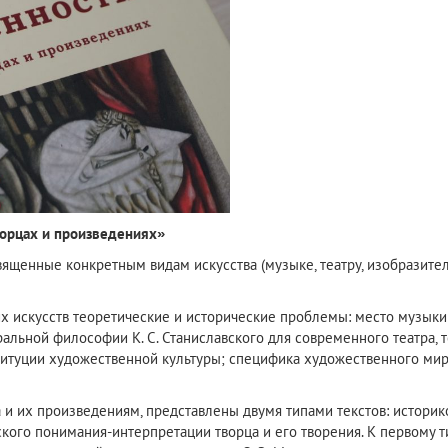
творцах и произведениях»
вященные конкретным видам искусства (музыке, театру, изобразител
х искусств теоретические и исторические проблемы: место музыки 
тральной философии К. С. Станиславского для современного театра,
ституции художественной культуры; специфика художественного ми
 и их произведениям, представлены двумя типами текстов: истори
го понимания-интерпретации творца и его творения. К первому типу