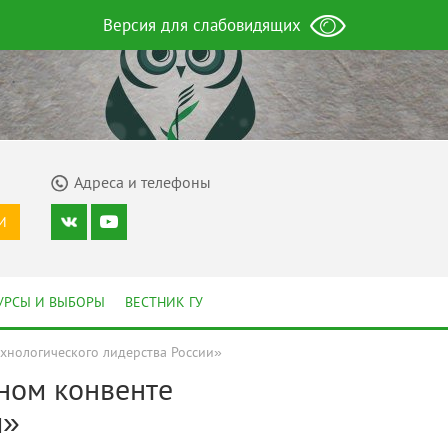
Версия для слабовидящих
Адреса и телефоны
И
УРСЫ И ВЫБОРЫ
ВЕСТНИК ГУ
хнологического лидерства России»
ном конвенте
и»