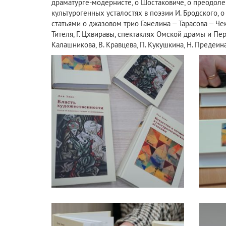
драматурге-модернисте, о Шостаковиче, о преодоле
культурогенных усталостях в поэзии И. Бродского, 
статьями о джазовом трио Ганелина – Тарасова – Чек
Тителя, Г. Цхвиравы, спектаклях Омской драмы и Перм
Калашникова, В. Кравцева, П. Кукушкина, Н. Предеина