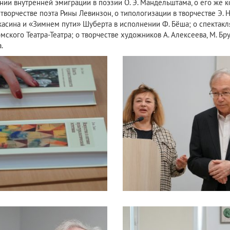
нии внутренней эмиграции в поэзии О. Э. Мандельштама, о его же 
о творчестве поэта Рины Левинзон, о типологизации в творчестве Э.
асина и «Зимнем пути» Шуберта в исполнении Ф. Бёша; о спектаклях Ю
ского Театра-Театра; о творчестве художников А. Алексеева, М. Брус
.