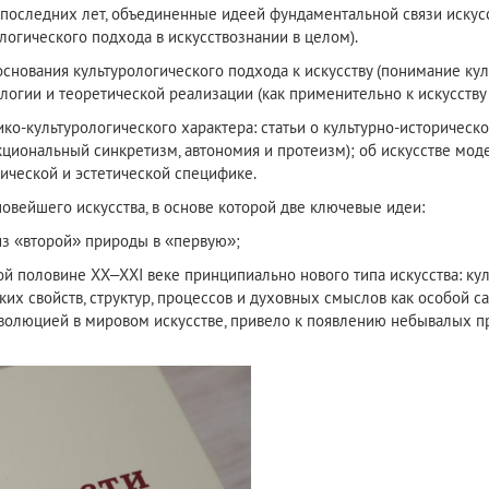
 последних лет, объединенные идеей фундаментальной связи искус
ологического подхода в искусствознании в целом).
основания культурологического подхода к искусству (понимание к
логии и теоретической реализации (как применительно к искусству в 
ко-культурологического характера: статьи о культурно-историческо
циональный синкретизм, автономия и протеизм); об искусстве моде
ической и эстетической специфике.
овейшего искусства, в основе которой две ключевые идеи:
з «второй» природы в «первую»;
рой половине ХХ–XXI веке принципиально нового типа искусства: ку
их свойств, структур, процессов и духовных смыслов как особой 
революцией в мировом искусстве, привело к появлению небывалых 