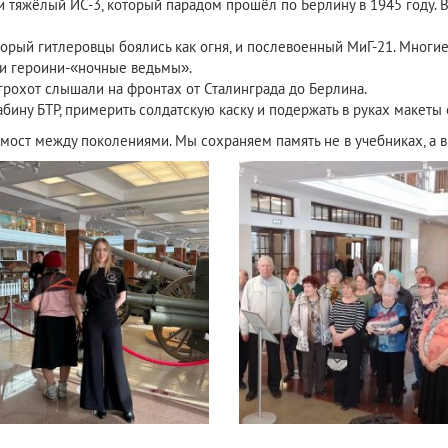
 и тяжёлый ИС-3, который парадом прошёл по Берлину в 1945 году. 
орый гитлеровцы боялись как огня, и послевоенный МиГ-21. Многи
и героини-«ночные ведьмы».
грохот слышали на фронтах от Сталинграда до Берлина.
бину БТР, примерить солдатскую каску и подержать в руках макеты 
 мост между поколениями. Мы сохраняем память не в учебниках, а в