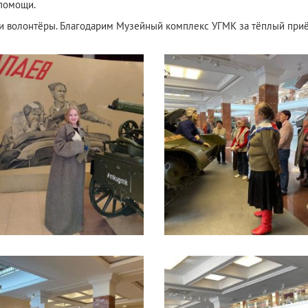
 помощи.
и волонтёры. Благодарим Музейный комплекс УГМК за тёплый приё