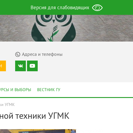
Версия для слабовидящих
Адреса и телефоны
И
УРСЫ И ВЫБОРЫ
ВЕСТНИК ГУ
ики УГМК
нной техники УГМК