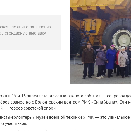
ская память» стали частью
а легендарную выставку
мять» 15 и 16 апреля стали частью важного события — сопровожда
нтёров совместно с Волонтерским центром РМК «Сила Урала». Эти 
й — героев советской эпохи.
тивисты-волонтеры? Музей военной техники УГМК — это уникальное
ло участников: