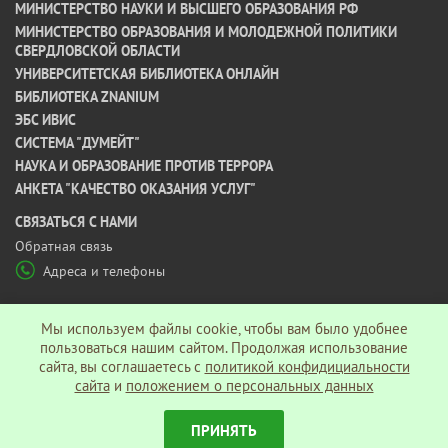
МИНИСТЕРСТВО НАУКИ И ВЫСШЕГО ОБРАЗОВАНИЯ РФ
МИНИСТЕРСТВО ОБРАЗОВАНИЯ И МОЛОДЕЖНОЙ ПОЛИТИКИ
СВЕРДЛОВСКОЙ ОБЛАСТИ
УНИВЕРСИТЕТСКАЯ БИБЛИОТЕКА ОНЛАЙН
БИБЛИОТЕКА ZNANIUM
ЭБС ИВИС
СИСТЕМА "ДУМЕЙТ"
НАУКА И ОБРАЗОВАНИЕ ПРОТИВ ТЕРРОРА
АНКЕТА "КАЧЕСТВО ОКАЗАНИЯ УСЛУГ"
CВЯЗАТЬСЯ С НАМИ
Обратная связь
Адреса и телефоны
МЫ В СОЦ СЕТЯХ
Мы используем файлы cookie, чтобы вам было удобнее
пользоваться нашим сайтом. Продолжая использование
сайта, вы соглашаетесь c
политикой конфидициальности
Политика конфиденциальности
сайта
и
положением о персональных данных
ПРИНЯТЬ
© АНО ВО «Гуманитарный университет», 2026 г.