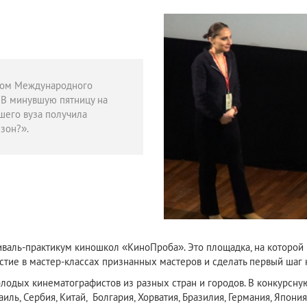
ером Международного
 В минувшую пятницу на
шего вуза получила
зон?».
валь-практикум киношкол «КиноПроба». Это площадка, на которой
стие в мастер-классах признанных мастеров и сделать первый шаг 
олодых кинематографистов из разных стран и городов. В конкурсн
аиль, Сербия, Китай, Болгария, Хорватия, Бразилия, Германия, Япони