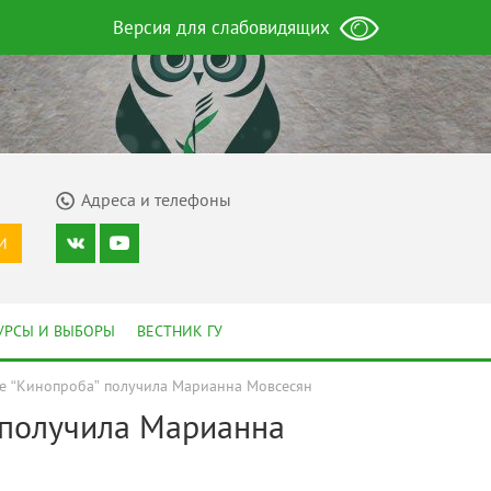
Версия для слабовидящих
Адреса и телефоны
И
УРСЫ И ВЫБОРЫ
ВЕСТНИК ГУ
е “Кинопроба” получила Марианна Мовсесян
 получила Марианна