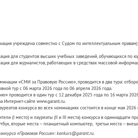
нация учреждена совместно с Судом по интеллектуальным правам)
нация для студентов высших учебных заведений, обучающихся по 
ация для журналистов, работающих в средствах массовой информац
минации «СМИ за Правовую Россию», проводится в два тура: отборо
овной тур с 06 марта 2026 года по 06 апреля 2026 года.
» проводится в один тур с 12 декабря 2025 года по 16 марта 2026
а Интернет-сайте www.garant.ru.
уреатов конкурса во всех номинациях состоится в конце мая 2026 
ели (I место) и лауреаты (II и III места) конкурса в одиннадцати
тбук, вторые места – планшетный компьютер, третьи места – внеш
нкурса «Правовая Россия»: konkurs@garant.ru.