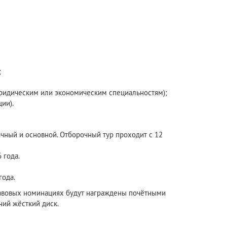
;
юридическим или экономическим специальностям);
ии).
чный и основной. Отборочный тур проходит с 12
 года.
года.
 правовых номинациях будут награждены почётными
ний жёсткий диск.