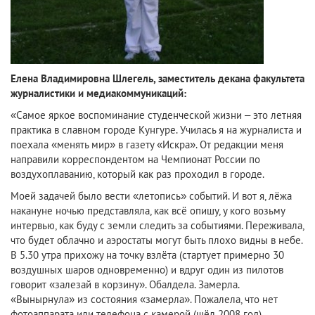
Елена Владимировна Шлегель, заместитель декана факультета
журналистики и медиакоммуникаций:
«Самое яркое воспоминание студенческой жизни – это летняя
практика в славном городе Кунгуре. Училась я на журналиста и
поехала «менять мир» в газету «Искра». От редакции меня
направили корреспондентом на Чемпионат России по
воздухоплаванию, который как раз проходил в городе.
Моей задачей было вести «летопись» событий. И вот я, лёжа
накануне ночью представляла, как всё опишу, у кого возьму
интервью, как буду с земли следить за событиями. Переживала,
что будет облачно и аэростаты могут быть плохо видны в небе.
В 5.30 утра прихожу на точку взлёта (стартует примерно 30
воздушных шаров одновременно) и вдруг один из пилотов
говорит «залезай в корзину». Обалдела. Замерла.
«Вынырнула» из состояния «замерла». Пожалела, что нет
фотоаппарата или телефона с камерой (шёл 2008 год).