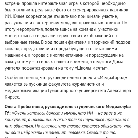
встречи прошла интерактивная игра, в которой необходимо
было отличить реальные фото от сгенерированных картинок
ИИ. Юные корреспонденты активно принимали участие,
рассуждали и с нетерпением ждали правильных ответов. По
итогу мероприятия, поделившись на команды, участники
мастер-класса создавали серию своих изображений на
выбранные темы. В ход пошли фантазия и творческий подход:
команды представили и города будущего с летающими
машинами, и города с инопланетянами, и порассуждали на
важную тему
–
о героях нашего времени, а педагоги Дома
учителя пофантазировали на тему «Школы мечты».
Особенно ценно, что руководителем проекта «МедиаГород»
является выпускница факультета журналистики и
медиакоммуникаций Гуманитарного университета Александра
Кирвес.
Ольга Пребытнова, руководитель студенческого Медиаклуба
ГУ:
«Очень хотелось донести мысль, что ИИ – не враг и не
конкурент, а помощник. Нужно только научиться правильно с
ним общаться. Но главное, что также хотелось объяснить, что
ни одна нейросеть не заменит человека. Сегодня точно.