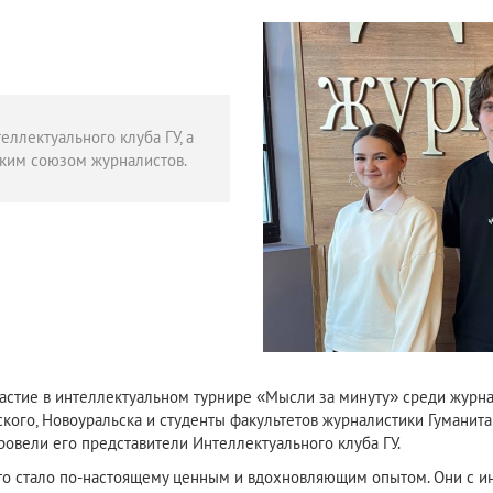
ллектуального клуба ГУ, а
ским союзом журналистов.
астие в интеллектуальном турнире «Мысли за минуту» среди журна
ского, Новоуральска и студенты факультетов журналистики Гуманита
овели его представители Интеллектуального клуба ГУ.
это стало по-настоящему ценным и вдохновляющим опытом. Они с и