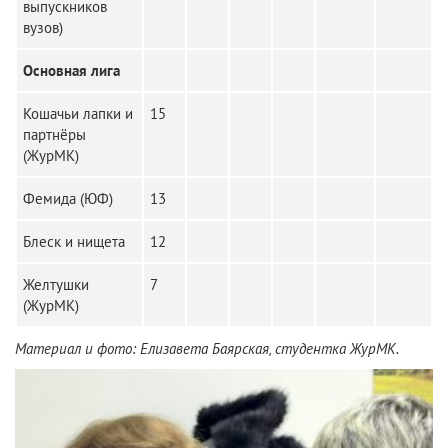
выпускников
вузов)
Основная лига
Кошачьи лапки и
15
партнёры
(ЖурМК)
Фемида (ЮФ)
13
Блеск и нищета
12
Желтушки
7
(ЖурМК)
Материал и фото: Елизавета Баярская, студентка ЖурМК.