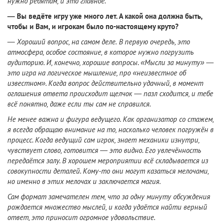
нужно ребятам, и это главное.
— Вы ведёте игру уже много лет. А какой она должна быть,
чтобы и Вам, и игрокам было по-настоящему круто?
—
Хороший вопрос, на самом деле.
В первую очередь, это
атмосфера, особое состояние, в которое нужно погрузить
аудиторию. И, конечно, хорошие вопросы. «Мысли за минуту» —
это игра на логическое мышление, про «неизвестное об
известном». Когда вопрос действительно удачный, в момент
оглашения ответа происходит щелчок — пазл сходится, и тебе
всё понятно, даже если ты сам не справился.
Не менее важна и фигура ведущего. Как организатор со стажем,
я всегда обращаю внимание на то, насколько человек погружён в
процесс. Когда ведущий сам игрок, знает механики изнутри,
чувствует слово, готовится — это видно. Его увлечённость
передаётся залу. В хорошем мероприятии всё складывается из
совокупности деталей. Кому-то они могут казаться мелочами,
но именно в этих мелочах и заключается магия.
Сам формат замечателен тем, что за одну минуту обсуждения
рождается множество мыслей, и когда удаётся найти верный
ответ, это приносит огромное удовольствие.