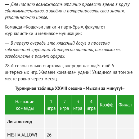
—
Для нас это возможность отлично провести время в кругу
единомышленников, а заодно и потренировать свои знания,
узнать что-то новое.
Команда «Кошачьи лапки и партнёры», факультет
журналистики и медиакоммуникаций:
—
В первую очередь, это классный досуг и проверка
собственной эрудиции. Интересно оценить, насколько мы
осведомлены в разных сферах.
28‑й сезон только стартовал, впереди нас ждёт ещё 5
интересных игр. Желаем командам удачи! Увидимся на том же
месте ровно через месяц.
Турнирная таблица XXVIII сезона «Мысли за минуту!»
Название
1
2
3
4
Коэфф.
Финал
команды
игра
игра
игра
игра
Лига легенд
MISHA ALLOW!
26