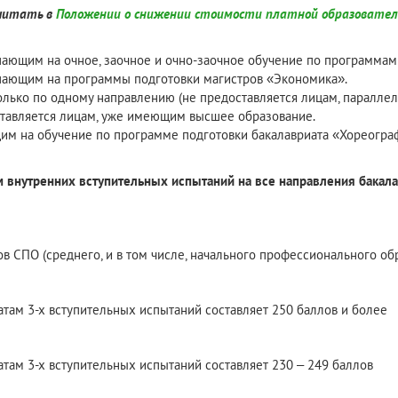
очитать в
Положении о снижении стоимости платной образовательн
пающим на очное, заочное и очно-заочное обучение по программам
упающим на программы подготовки магистров «Экономика».
только по одному направлению (не предоставляется лицам, паралл
ставляется лицам, уже имеющим высшее образование.
щим на обучение по программе подготовки бакалавриата «Хореогра
м внутренних вступительных испытаний на все направления бакал
в СПО (среднего, и в том числе, начального профессионального об
атам 3-х вступительных испытаний составляет 250 баллов и более
атам 3-х вступительных испытаний составляет 230 – 249 баллов