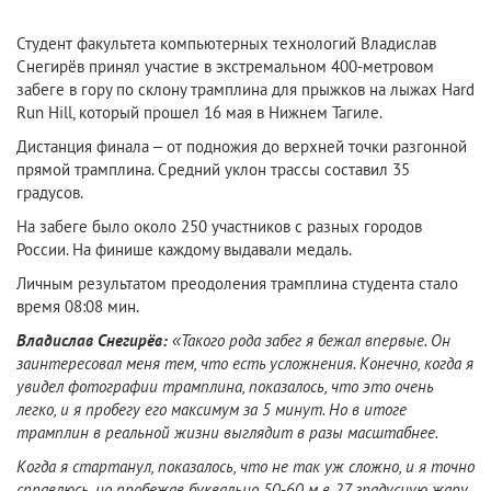
Студент факультета компьютерных технологий Владислав
Снегирёв принял участие в экстремальном 400-метровом
забеге в гору по склону трамплина для прыжков на лыжах Hard
Run Hill, который прошел 16 мая в Нижнем Тагиле.
Дистанция финала – от подножия до верхней точки разгонной
прямой трамплина. Средний уклон трассы составил 35
градусов.
На забеге было около 250 участников с разных городов
России. На финише каждому выдавали медаль.
Личным результатом преодоления трамплина студента стало
время 08:08 мин.
Владислав Снегирёв:
«Такого рода забег я бежал впервые. Он
заинтересовал меня тем, что есть усложнения. Конечно, когда я
увидел фотографии трамплина, показалось, что это очень
легко, и я пробегу его максимум за 5 минут. Но в итоге
трамплин в реальной жизни выглядит в разы масштабнее.
Когда я стартанул, показалось, что не так уж сложно, и я точно
справлюсь, но пробежав буквально 50-60 м в 27 градусную жару,