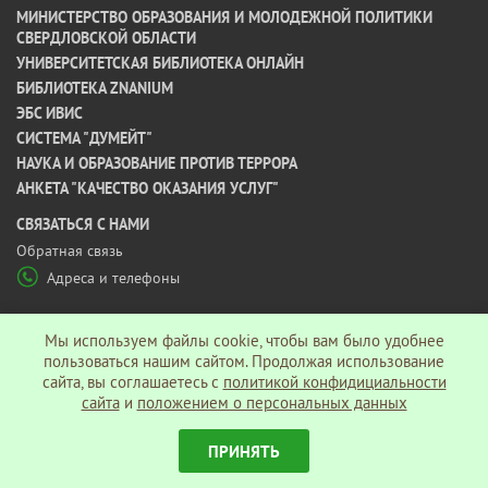
МИНИСТЕРСТВО ОБРАЗОВАНИЯ И МОЛОДЕЖНОЙ ПОЛИТИКИ
СВЕРДЛОВСКОЙ ОБЛАСТИ
УНИВЕРСИТЕТСКАЯ БИБЛИОТЕКА ОНЛАЙН
БИБЛИОТЕКА ZNANIUM
ЭБС ИВИС
СИСТЕМА "ДУМЕЙТ"
НАУКА И ОБРАЗОВАНИЕ ПРОТИВ ТЕРРОРА
АНКЕТА "КАЧЕСТВО ОКАЗАНИЯ УСЛУГ"
CВЯЗАТЬСЯ С НАМИ
Обратная связь
Адреса и телефоны
МЫ В СОЦ СЕТЯХ
Мы используем файлы cookie, чтобы вам было удобнее
пользоваться нашим сайтом. Продолжая использование
сайта, вы соглашаетесь c
политикой конфидициальности
Политика конфиденциальности
сайта
и
положением о персональных данных
ПРИНЯТЬ
© АНО ВО «Гуманитарный университет», 2026 г.