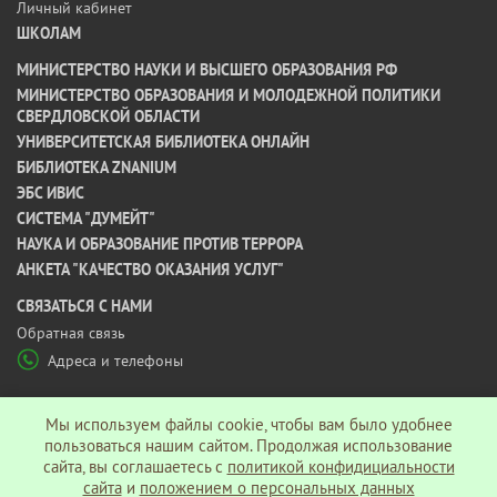
Личный кабинет
ШКОЛАМ
МИНИСТЕРСТВО НАУКИ И ВЫСШЕГО ОБРАЗОВАНИЯ РФ
МИНИСТЕРСТВО ОБРАЗОВАНИЯ И МОЛОДЕЖНОЙ ПОЛИТИКИ
СВЕРДЛОВСКОЙ ОБЛАСТИ
УНИВЕРСИТЕТСКАЯ БИБЛИОТЕКА ОНЛАЙН
БИБЛИОТЕКА ZNANIUM
ЭБС ИВИС
СИСТЕМА "ДУМЕЙТ"
НАУКА И ОБРАЗОВАНИЕ ПРОТИВ ТЕРРОРА
АНКЕТА "КАЧЕСТВО ОКАЗАНИЯ УСЛУГ"
CВЯЗАТЬСЯ С НАМИ
Обратная связь
Адреса и телефоны
МЫ В СОЦ СЕТЯХ
Мы используем файлы cookie, чтобы вам было удобнее
пользоваться нашим сайтом. Продолжая использование
сайта, вы соглашаетесь c
политикой конфидициальности
Политика конфиденциальности
сайта
и
положением о персональных данных