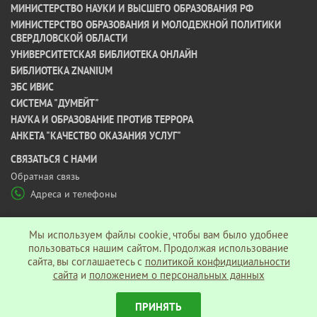
МИНИСТЕРСТВО НАУКИ И ВЫСШЕГО ОБРАЗОВАНИЯ РФ
МИНИСТЕРСТВО ОБРАЗОВАНИЯ И МОЛОДЕЖНОЙ ПОЛИТИКИ
СВЕРДЛОВСКОЙ ОБЛАСТИ
УНИВЕРСИТЕТСКАЯ БИБЛИОТЕКА ОНЛАЙН
БИБЛИОТЕКА ZNANIUM
ЭБС ИВИС
СИСТЕМА "ДУМЕЙТ"
НАУКА И ОБРАЗОВАНИЕ ПРОТИВ ТЕРРОРА
АНКЕТА "КАЧЕСТВО ОКАЗАНИЯ УСЛУГ"
CВЯЗАТЬСЯ С НАМИ
Обратная связь
Адреса и телефоны
МЫ В СОЦ СЕТЯХ
Мы используем файлы cookie, чтобы вам было удобнее
пользоваться нашим сайтом. Продолжая использование
сайта, вы соглашаетесь c
политикой конфидициальности
Политика конфиденциальности
сайта
и
положением о персональных данных
ПРИНЯТЬ
© АНО ВО «Гуманитарный университет», 2026 г.