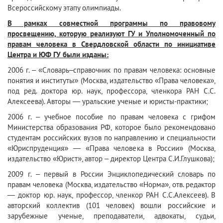
Всероссийскому этапу олимпиады.
В рамках совместной программы по правовому
просвещению, которую реализуют ГУ и Уполномоченный по
правам человека в Свердловской области по инициативе
Центра и ЮФ ГУ были изданы:
2006 г. – «Словарь–справочник по правам человека: основные
понятия и институты» (Москва, издательство «Права человека»,
под ред. доктора юр. наук, профессора, членкора РАН С.С.
Алексеева). Авторы — уральские ученые и юристы-практики;
2006 г. – учебное пособие по правам человека с грифом
Министерства образования РФ, которое было рекомендовано
студентам российских вузов по направлению и специальности
«Юриспруденция» — «Права человека в России» (Москва,
издательство «Юрист», автор – директор Центра С.И.Глушкова);
2009 г. – первый в России Энциклопедический словарь по
правам человека (Москва, издательство «Норма», отв. редактор
— доктор юр. наук, профессор, членкор РАН С.С.Алексеев). В
авторский коллектив (101 человек) вошли российские и
зарубежные ученые, преподаватели, адвокаты, судьи,