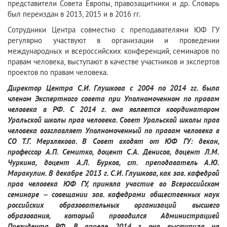
представители Совета Европы, правозащитники и др. Словарь
был переиздан в 2013, 2015 и в 2016 гг.
Сотрудники Центра совместно с преподавателями ЮФ ГУ
регулярно участвуют в организации и проведении
международных и всероссийских конференций, семинаров по
правам человека, выступают в качестве участников и экспертов
проектов по правам человека.
Директор Центра С.И. Глушкова с 2004 по 2014 гг. была
членом Экспертного совета при Уполномоченном по правам
человека в РФ. С 2014 г. она является координатором
Уральской школы прав человека. Совет Уральской школы прав
человека возглавляет Уполномоченный по правам человека в
СО Т.Г. Мерзлякова. В Совет входят от ЮФ ГУ: декан,
профессор А.П. Семитко, доцент С.А. Денисов, доцент Л.М.
Чуркина, доцент А.Л. Бурков, ст. преподаватель А.Ю.
Маракулин. В декабре 2013 г. С.И. Глушкова, как зав. кафедрой
прав человека ЮФ ГУ, приняла участие во Всероссийском
семинаре – совещании зав. кафедрами общественных наук
российских образовательных организаций высшего
образования, который проводился Администрацией
Президента РФ. В апреле 2014 г. она выступила на