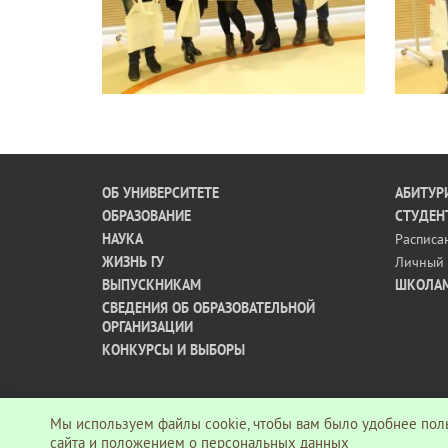
ОБ УНИВЕРСИТЕТЕ
АБИТУР
ОБРАЗОВАНИЕ
СТУДЕН
НАУКА
Расписа
ЖИЗНЬ ГУ
Личный 
ВЫПУСКНИКАМ
ШКОЛА
СВЕДЕНИЯ ОБ ОБРАЗОВАТЕЛЬНОЙ
ОРГАНИЗАЦИИ
КОНКУРСЫ И ВЫБОРЫ
Мы используем файлы cookie, чтобы вам было удобнее поль
© АНО ВО «Гуманитарный университет», 2026 г.
сайта
и
положением о персональных данных