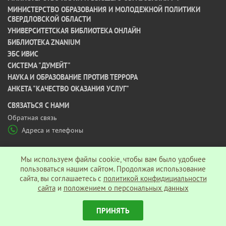
МИНИСТЕРСТВО ОБРАЗОВАНИЯ И МОЛОДЕЖНОЙ ПОЛИТИКИ
СВЕРДЛОВСКОЙ ОБЛАСТИ
УНИВЕРСИТЕТСКАЯ БИБЛИОТЕКА ОНЛАЙН
БИБЛИОТЕКА ZNANIUM
ЭБС ИВИС
СИСТЕМА "ДУМЕЙТ"
НАУКА И ОБРАЗОВАНИЕ ПРОТИВ ТЕРРОРА
АНКЕТА "КАЧЕСТВО ОКАЗАНИЯ УСЛУГ"
CВЯЗАТЬСЯ С НАМИ
Обратная связь
Адреса и телефоны
МЫ В СОЦ СЕТЯХ
Мы используем файлы cookie, чтобы вам было удобнее
пользоваться нашим сайтом. Продолжая использование
сайта, вы соглашаетесь c
политикой конфидициальности
Политика конфиденциальности
сайта
и
положением о персональных данных
ПРИНЯТЬ
© АНО ВО «Гуманитарный университет», 2026 г.