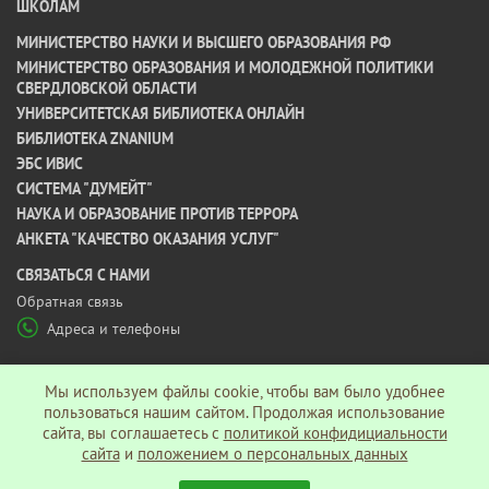
ШКОЛАМ
МИНИСТЕРСТВО НАУКИ И ВЫСШЕГО ОБРАЗОВАНИЯ РФ
МИНИСТЕРСТВО ОБРАЗОВАНИЯ И МОЛОДЕЖНОЙ ПОЛИТИКИ
СВЕРДЛОВСКОЙ ОБЛАСТИ
УНИВЕРСИТЕТСКАЯ БИБЛИОТЕКА ОНЛАЙН
БИБЛИОТЕКА ZNANIUM
ЭБС ИВИС
СИСТЕМА "ДУМЕЙТ"
НАУКА И ОБРАЗОВАНИЕ ПРОТИВ ТЕРРОРА
АНКЕТА "КАЧЕСТВО ОКАЗАНИЯ УСЛУГ"
CВЯЗАТЬСЯ С НАМИ
Обратная связь
Адреса и телефоны
МЫ В СОЦ СЕТЯХ
Мы используем файлы cookie, чтобы вам было удобнее
пользоваться нашим сайтом. Продолжая использование
сайта, вы соглашаетесь c
политикой конфидициальности
Политика конфиденциальности
сайта
и
положением о персональных данных