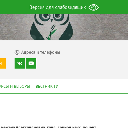
Версия для слабовидящих
Адреса и телефоны
И
УРСЫ И ВЫБОРЫ
ВЕСТНИК ГУ
Снежана Александровна, канд. социол.наук, доцент.