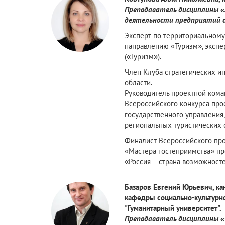
Преподаватель дисциплины «
деятельности предприятий 
Эксперт по территориальному
направлению «Туризм», эксп
(«Туризм»).
Член Клуба стратегических и
области.
Руководитель проектной ком
Всероссийского конкурса про
государственного управления,
региональных туристических 
Финалист Всероссийского пр
«Мастера гостеприимства» п
«Россия – страна возможносте
Базаров Евгений Юрьевич, кан
кафедры социально-культурно
"Гуманитарный университет".
Преподаватель дисциплины 