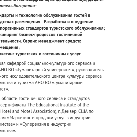
атель дисциплин:
ндарты и технологии обслуживания гостей в
дствах размещения. Разработка и внедрение
поративных стандартов туристского обслуживания;
иниринг бизнес-процессов гостиничной
тельности. Сервис-менеджмент средств
змещения;
кетинг туристских и гостиничных услуг.
ая кафедрой социально-культурного сервиса и
АНО ВО «Гуманитарный университет», руководитель
ого исследовательского центра культуры сервиса
имства и туризма АНО ВО «Гуманитарный
тет».
в области гостиничного сервиса и стандартов
(сертификаты The Educational Institute of the
Hotel and Motel Assoсiation), г. Денвер, США по
ам «Маркетинг и продажи услуг в индустрии
имства» и «Супервизия в индустрии
имства».