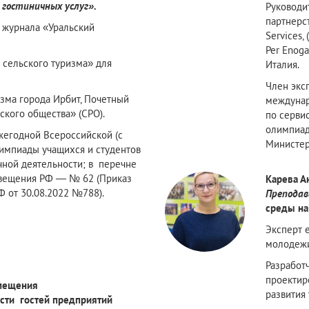
гостиничных услуг».
Руководи
партнерст
 журнала «Уральский
Services, 
Per Enoga
 сельского туризма» для
Италия.
Член экс
изма города Ирбит, Почетный
междунар
ского общества» (СРО).
по сервис
олимпиад
жегодной Всероссийской (с
Министер
импиады учащихся и студентов
ичной деятельности; в перечне
вещения РФ — № 62 (Приказ
Карева А
 от 30.08.2022 №788).
Преподав
среды на
Эксперт 
молодежи
Разработ
проектир
змещения
развития 
сти гостей предприятий