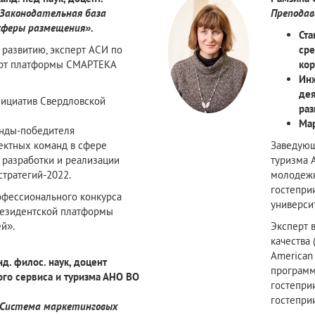
Законодательная база
Преподав
сферы размещения».
Ста
 развитию, эксперт АСИ по
сре
ерт платформы СМАРТЕКА
кор
Инж
дея
нициатив Свердловской
ра
Мар
анды-победителя
ектных команд в сфере
Заведующ
 разработки и реализации
туризма 
стратегий-2022.
молодежн
гостепри
офессионального конкурса
универси
резидентской платформы
й».
Эксперт 
качества 
American 
д. филос. наук, доцент
программ
го сервиса и туризма АНО ВО
гостепри
гостепри
«Система маркетинговых