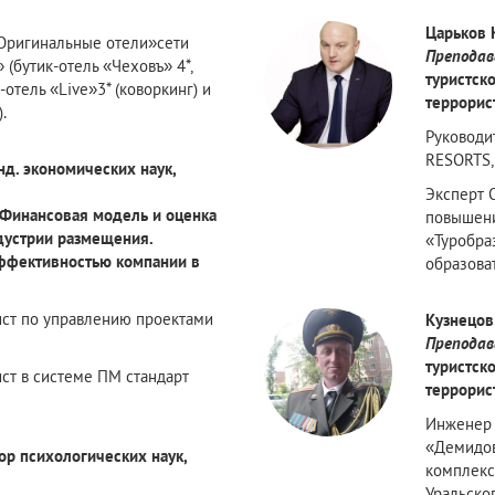
Царьков 
«Оригинальные отели»сети
Преподав
(бутик-отель «Чеховъ» 4*,
туристск
-отель «Live»3* (коворкинг) и
террорис
.
Руководи
RESORTS, 
нд. экономических наук,
Эксперт 
Финансовая модель и оценка
повышени
дустрии размещения.
«Туробра
эффективностью компании в
образова
ст по управлению проектами
Кузнецов
Преподав
туристск
ст в системе ПМ стандарт
террорис
Инженер 
«Демидов
ор психологических наук,
комплекс
Уральско