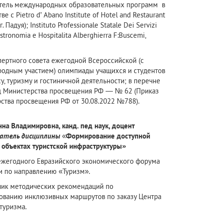
тель международных образовательных программ в
ве с Pietro d’ Abano Institute of Hotel and Restaurant
(г. Падуя); Instituto Professionale Statale Dei Servizi
stronomia e Hospitalita Alberghierra F:Buscemi,
пертного совета ежегодной Всероссийской (с
одным участием) олимпиады учащихся и студентов
у, туризму и гостиничной деятельности; в перечне
 Министерства просвещения РФ — № 62 (Приказ
ства просвещения РФ от 30.08.2022 №788).
нна Владимировна, канд. пед наук, доцент
атель дисциплины
«
Формирование доступной
 объектах туристской инфраструктуры»
ежегодного Евразийского экономического форума
 по направлению «Туризм».
чик методических рекомендаций по
ованию инклюзивных маршрутов по заказу Центра
туризма.