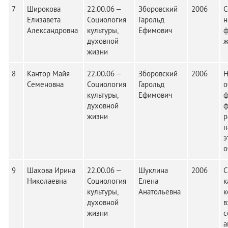
7
Широкова
22.00.06 –
Зборовский
2006
С
Елизавета
Социология
Гарольд
н
Александровна
культуры,
Ефимович
ф
духовной
ж
жизни
8
Кантор Майя
22.00.06 –
Зборовский
2006
Н
Семеновна
Социология
Гарольд
о
культуры,
Ефимович
ф
духовной
ф
жизни
р
н
э
о
9
Шахова Ирина
22.00.06 –
Шуклина
2006
С
Николаевна
Социология
Елена
к
культуры,
Анатольевна
к
духовной
в
жизни
с
а