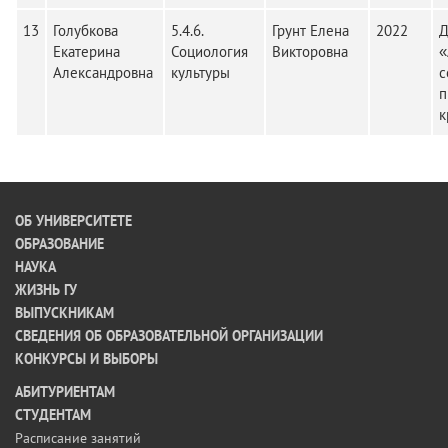
13
Голубкова
5.4.6.
Грунт Елена
2022
Д
Екатерина
Социология
Викторовна
«
Александровна
культуры
с
п
к
ОБ УНИВЕРСИТЕТЕ
ОБРАЗОВАНИЕ
НАУКА
ЖИЗНЬ ГУ
ВЫПУСКНИКАМ
СВЕДЕНИЯ ОБ ОБРАЗОВАТЕЛЬНОЙ ОРГАНИЗАЦИИ
КОНКУРСЫ И ВЫБОРЫ
АБИТУРИЕНТАМ
СТУДЕНТАМ
Расписание занятий