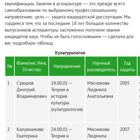
квалификации. Занятия в аспирантуре — это прежде всего
самообразование по выбранному профессиональному
направлению; цель — защита кандидатской диссертации. Мы
гордимся тем, что за последние 18 лет большое количество
выпускников аспирантуры заслуженно получили звания
кандидатов наук. Чтобы не быть голословными — сделали для
вас подробную таблицу.
Культурология
Фамилия, Имя,
Научный
Год
№
Направление
Отчество
руководитель
защиты
1
Суворов
24.00.01 –
Мясникова
2005
Дмитрий
Теория и
Людмила
Владимирович
история
Анатольевна
культуры
(культурология)
2
Калужникова
24.00.01 –
Мясникова
2007
Екатерина
Теория и
Людмила