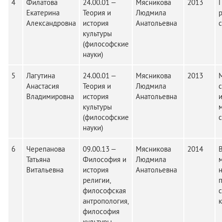
4
Филатова
24.00.01 –
Мясникова
2013
Екатерина
Теория и
Людмила
Александровна
история
Анатольевна
культуры
(философские
науки)
5
Лагутина
24.00.01 –
Мясникова
2013
Анастасия
Теория и
Людмила
с
Владимировна
история
Анатольевна
культуры
(философские
науки)
6
Черепанова
09.00.13 –
Мясникова
2014
Татьяна
Философия и
Людмила
Витальевна
история
Анатольевна
религии,
философская
антропология,
философия
культуры