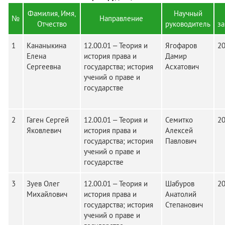
Фамилия, Имя,
Научный
№
Направление
Отчество
руководитель
з
1
Кананыкина
12.00.01 – Теория и
Ягофаров
2
Елена
история права и
Дамир
Сергеевна
государства; история
Асхатович
учений о праве и
государстве
2
Гаген Сергей
12.00.01 – Теория и
Семитко
2
Яковлевич
история права и
Алексей
государства; история
Павлович
учений о праве и
государстве
3
Зуев Олег
12.00.01 – Теория и
Шабуров
2
Михайлович
история права и
Анатолий
государства; история
Степанович
учений о праве и