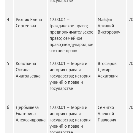
государстве
4
Резник Елена
12.00.03 –
Майфат
2
Сергеевна
Гражданское право;
Аркадий
предпринимательское
Викторович
право; семейное
право;международное
частное право
5
Колоткина
12.00.01 – Теория и
Ягофаров
2
Оксана
история права и
Дамир
Анатольевна
государства; история
Асхатович
учений о праве и
государстве
6
Дербышева
12.00.01 – Теория и
Семитко
2
Екатерина
история права и
Алексей
Александровна
государства; история
Павлович
учений о праве и
государстве