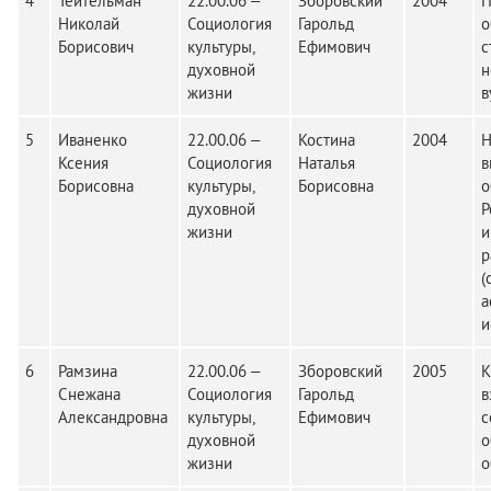
4
Тейтельман
22.00.06 –
Зборовский
2004
П
Николай
Социология
Гарольд
о
Борисович
культуры,
Ефимович
с
духовной
н
жизни
в
5
Иваненко
22.00.06 –
Костина
2004
Н
Ксения
Социология
Наталья
в
Борисовна
культуры,
Борисовна
о
духовной
Р
жизни
и
р
(
а
и
6
Рамзина
22.00.06 –
Зборовский
2005
К
Снежана
Социология
Гарольд
в
Александровна
культуры,
Ефимович
с
духовной
о
жизни
о