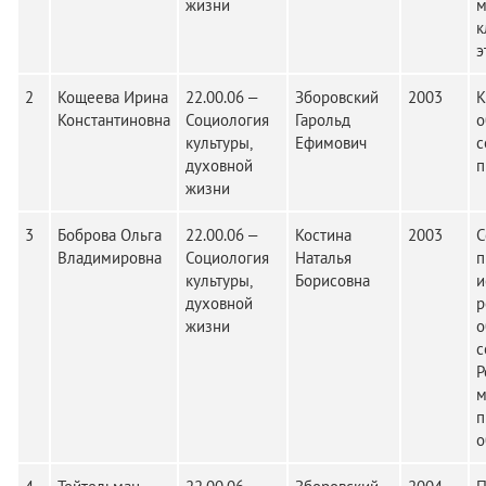
жизни
м
к
э
2
Кощеева Ирина
22.00.06 –
Зборовский
2003
К
Константиновна
Социология
Гарольд
о
культуры,
Ефимович
с
духовной
п
жизни
3
Боброва Ольга
22.00.06 –
Костина
2003
С
Владимировна
Социология
Наталья
п
культуры,
Борисовна
и
духовной
р
жизни
о
с
Р
м
п
о