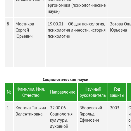
эргономика (психологические
науки)
8
Мостиков
19.00.01 – Общая психология,
Зотова Оль
Сергей
психология личности, история
Юрьевна
Юрьевич
психологии
Социологические науки
Фамилия, Имя,
Научный
Год
№
Направление
Отчество
руководитель
защиты
1
Костина Татьяна
22.00.06 –
Зборовский
2003
О
Валентиновна
Социология
Гарольд
и
культуры,
Ефимович
с
духовной
п