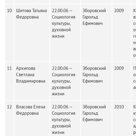
10
Шитова Татьяна
22.00.06 –
Зборовский
2009
К
Федоровна
Социология
Гарольд
в
культуры,
Ефимович
с
духовной
о
жизни
г
н
в
о
11
Архипова
22.00.06 –
Зборовский
2009
П
Светлана
Социология
Гарольд
о
Владимировна
культуры,
Ефимович
с
духовной
а
жизни
12
Власова Елена
22.00.06 –
Зборовский
2010
К
Федоровна
Социология
Гарольд
к
культуры,
Ефимович
с
духовной
а
жизни
р