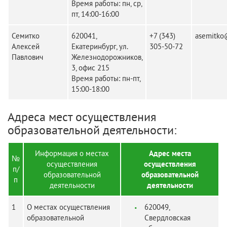
Время работы: пн, ср,
пт, 14:00-16:00
Семитко
620041,
+7 (343)
asemitko
Алексей
Екатеринбург, ул.
305-50-72
Павлович
Железнодорожников,
3, офис 215
Время работы: пн-пт,
15:00-18:00
Адреса мест осуществления
образовательной деятельности:
Информация о местах
Адрес места
№
осуществления
осуществления
п/
образовательной
образовательной
п
деятельности
деятельности
1
О местах осуществления
620049,
образовательной
Свердловская