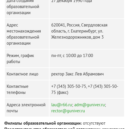
Дата создания
27 декабря 1990 года
образовательной
организации
Адрес
620041, Россия, Свердловская
местонахождения
область, г. Екатеринбург, ул.
образовательной
Железнодорожников, дом 3
организации
Режим, график
пн-пт, с 10:00 до 17:00
работы
Контактное лицо
ректор Закс Лев Абрамович
Контактные
+7 (343) 305-50-75
,
+7 (343) 305-50-
телефоны
75
(факс)
Адреса электронной
lau@r66.ru
;
adm@guniver.ru
;
почты
rector@guniver.ru
Филиалы образовательной организации:
отсутствуют