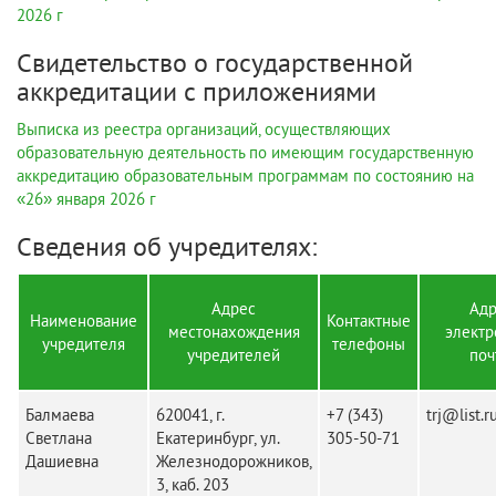
2026 г
Свидетельство о государственной
аккредитации с приложениями
Выписка из реестра организаций, осуществляющих
образовательную деятельность по имеющим государственную
аккредитацию образовательным программам по состоянию на
«26» января 2026 г
Сведения об учредителях:
Адрес
Адр
Наименование
Контактные
местонахождения
электр
учредителя
телефоны
учредителей
поч
Балмаева
620041, г.
+7 (343)
trj@list.r
Светлана
Екатеринбург, ул.
305-50-71
Дашиевна
Железнодорожников,
3, каб. 203